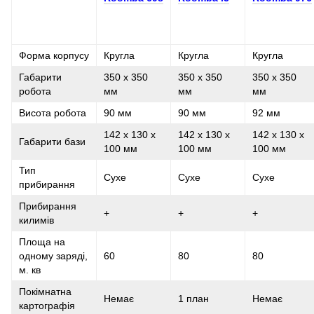
Форма корпусу
Кругла
Кругла
Кругла
Габарити
350 х 350
350 х 350
350 х 350
робота
мм
мм
мм
Висота робота
90 мм
90 мм
92 мм
142 х 130 х
142 х 130 х
142 х 130 х
Габарити бази
100 мм
100 мм
100 мм
Тип
Сухе
Сухе
Сухе
прибирання
Прибирання
+
+
+
килимів
Площа на
одному заряді,
60
80
80
м. кв
Покімнатна
Немає
1 план
Немає
картографія