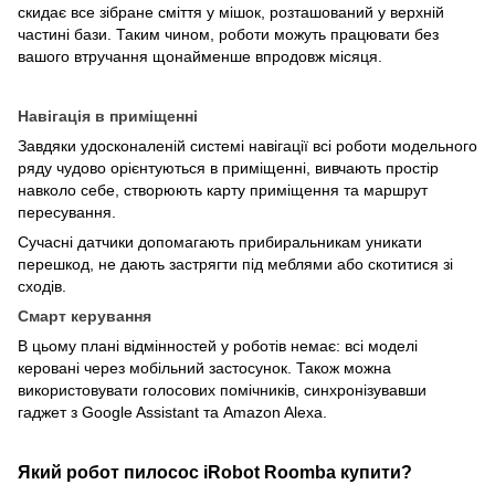
скидає все зібране сміття у мішок, розташований у верхній
частині бази. Таким чином, роботи можуть працювати без
вашого втручання щонайменше впродовж місяця.
Навігація в приміщенні
Завдяки удосконаленій системі навігації всі роботи модельного
ряду чудово орієнтуються в приміщенні, вивчають простір
навколо себе, створюють карту приміщення та маршрут
пересування.
Сучасні датчики допомагають прибиральникам уникати
перешкод, не дають застрягти під меблями або скотитися зі
сходів.
Смарт керування
В цьому плані відмінностей у роботів немає: всі моделі
керовані через мобільний застосунок. Також можна
використовувати голосових помічників, синхронізувавши
гаджет з Google Assistant та Amazon Alexa.
Який робот пилосос iRobot Roomba купити?