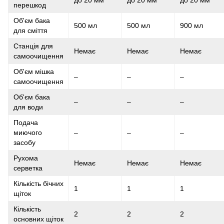
до 20 мм
до 20 мм
до 20 мм
перешкод
Об'єм бака
500 мл
500 мл
900 мл
для сміття
Станція для
Немає
Немає
Немає
самоочищення
Об'єм мішка
–
–
–
самоочищення
Об'єм бака
–
–
–
для води
Подача
миючого
–
–
–
засобу
Рухома
Немає
Немає
Немає
серветка
Кількість бічних
1
1
1
щіток
Кількість
2
2
2
основних щіток