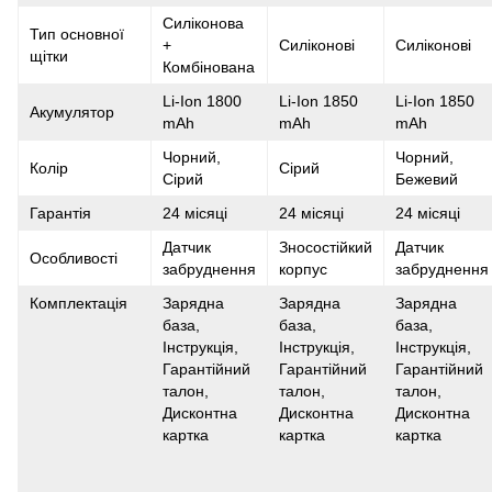
Силіконова
Тип основної
+
Силіконові
Силіконові
щітки
Комбінована
Li-Ion 1800
Li-Ion 1850
Li-Ion 1850
Акумулятор
mAh
mAh
mAh
Чорний,
Чорний,
Колір
Сірий
Сірий
Бежевий
Гарантія
24 місяці
24 місяці
24 місяці
Датчик
Зносостійкий
Датчик
Особливості
забруднення
корпус
забруднення
Комплектація
Зарядна
Зарядна
Зарядна
база,
база,
база,
Інструкція,
Інструкція,
Інструкція,
Гарантійний
Гарантійний
Гарантійний
талон,
талон,
талон,
Дисконтна
Дисконтна
Дисконтна
картка
картка
картка