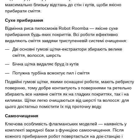
максимально близьку відстань до стін і кутів, щоби якісно
прибирати сміття.
Сухе прибирання
Відмінна риса пилосмоків Robot Roomba — якісне сухе
прибирання будь-яких покриттів. Всі роботи ефективно
видаляють сміття завдяки триступеневій системі очищення:
Дві основні гумові щітки-екстрактори збирають велике
сміття, волосся, шерсть
Бічна щітка видаляє бруд із кутів
Потужна турбіна всмоктує пил і сміття
Подвійні гумові щітки, якими оснащені роботи, мають ребристу
поверхню, тому добре контактують з поверхнями та ретельно
збирають все наявне сміття як на гладких покриттях, так і на
килимах. Щітки легко очищаються від шерсті та волосся: для
цього достатньо помістити їх під проточну воду.
Самоочищення
Ключова особливість флагманських моделей — наявність у
комплекті зарядної бази з функцією самоочищення. Після
кожного прибирання робот повертається на док-станцію і