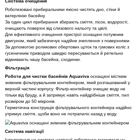
Система очищення
Роботизовані прибиральники якісно чистять дно, стіни й
ватерлінію басейну.
За один цикл прибирання збирають сміття, пісок, водорості,
очищають поверхні від слизового нальоту та цвілі.
Для ефективного очищення пристрої оснащені потужним
двигуном, який забезпечує надійне зчеплення з поверхнями.
За допомогою роликових обертових щіток та гумових коліс з
гусеничним приводом швидко пересуваються й ретельно
відмивають чашу басейна, сходинки.
Фільтрація
Роботи для чистки басейнів Aquaviva
оснащені містким
знімним фільтрувальним контейнером, який розташований у
верхній частині корпусу. Фільтр-контейнер очищає воду не
тільки від бруду, а й затримує навіть найдрібніше сміття, пил
розміром до 50 мікронів.
Герметична конструкція фільтрувального контейнера надійно
утримує сміття, щоби воно не потрапило назад у воду.
Система навігації
Інтелектуальна система навігації забезпечує максимальну