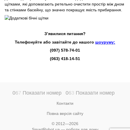
щітками, які допомагають ретельно очистити простір між дном
та стінками басейну, що значно покращує якість прибирання.
З’явилися питання?
Телефонуйте або завітайте до нашого
шоуруму:
(097) 578-74-01
(063) 418-14-51
0
6
7
Показати номер
0
6
3
Показати номер
Контакти
Повна версія сайту
© 2012—2026
SmartRobot.ua — роботи для дому