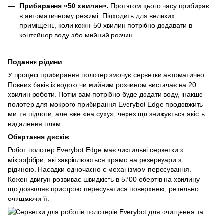
Прибирання «50 хвилин».
Протягом цього часу прибирає
в автоматичному режимі. Підходить для великих
приміщень, коли кожні 50 хвилин потрібно додавати в
контейнер воду або мийний розчин.
Подання рідини
У процесі прибирання полотер змочує серветки автоматично.
Повних баків із водою чи мийним розчином вистачає на 20
хвилин роботи. Потім вам потрібно буде додати воду, інакше
полотер для мокрого прибирання Everybot Edge продовжить
миття підлоги, але вже «на суху», через що знижується якість
видалення плям.
Обертання дисків
Робот полотер Everybot Edge має чистильні серветки з
мікрофібри, які закріплюються прямо на резервуари з
рідиною. Насадки одночасно є механізмом пересування.
Кожен двигун розвиває швидкість в 5700 обертів на хвилину,
що дозволяє пристрою пересуватися поверхнею, ретельно
очищаючи її.