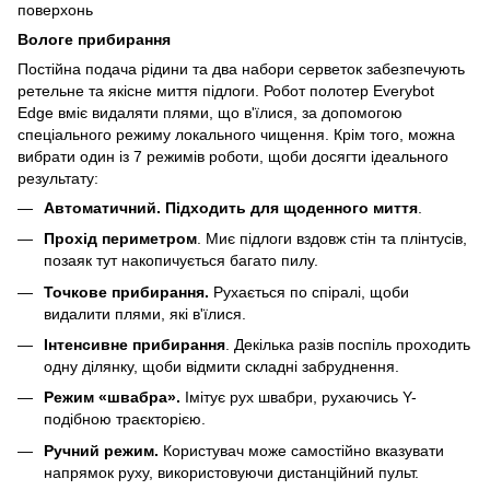
Вологе прибирання
Постійна подача рідини та два набори серветок забезпечують
ретельне та якісне миття підлоги. Робот полотер Everybot
Edge вміє видаляти плями, що в'їлися, за допомогою
спеціального режиму локального чищення. Крім того, можна
вибрати один із 7 режимів роботи, щоби досягти ідеального
результату:
Автоматичний. Підходить для щоденного миття
.
Прохід периметром
. Миє підлоги вздовж стін та плінтусів,
позаяк тут накопичується багато пилу.
Точкове прибирання.
Рухається по спіралі, щоби
видалити плями, які в'їлися.
Інтенсивне прибирання
. Декілька разів поспіль проходить
одну ділянку, щоби відмити складні забруднення.
Режим «швабра».
Імітує рух швабри, рухаючись Y-
подібною траєкторією.
Ручний режим.
Користувач може самостійно вказувати
напрямок руху, використовуючи дистанційний пульт.