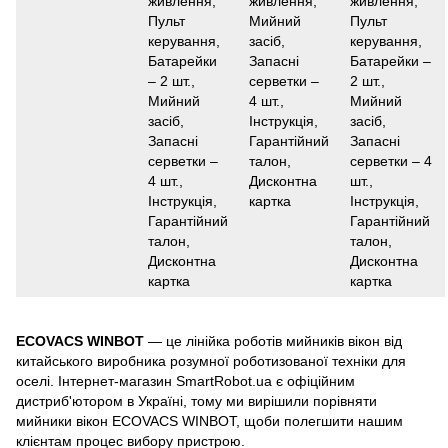
живлення,
живлення,
живлення,
Пульт
Мийний
Пульт
керування,
засіб,
керування,
Батарейки
Запасні
Батарейки –
– 2 шт.,
серветки –
2 шт.,
Мийний
4 шт.,
Мийний
засіб,
Інструкція,
засіб,
Запасні
Гарантійний
Запасні
серветки –
талон,
серветки – 4
4 шт.,
Дисконтна
шт.,
Інструкція,
картка
Інструкція,
Гарантійний
Гарантійний
талон,
талон,
Дисконтна
Дисконтна
картка
картка
ECOVACS WINBOT
— це лінійка роботів мийників вікон від
китайського виробника розумної роботизованої техніки для
оселі. Інтернет-магазин SmartRobot.ua є офіційним
дистриб'ютором в Україні, тому ми вирішили порівняти
мийники вікон ECOVACS WINBOT, щоби полегшити нашим
клієнтам процес вибору пристрою.