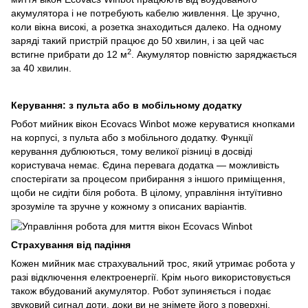
акумулятора і не потребують кабелю живлення. Це зручно,
коли вікна високі, а розетка знаходиться далеко. На одному
заряді такий пристрій працює до 50 хвилин, і за цей час
2
встигне прибрати до 12 м
. Акумулятор повністю заряджається
за 40 хвилин.
Керування: з пульта або в мобільному додатку
Робот мийник вікон Ecovacs Winbot може керуватися кнопками
на корпусі, з пульта або з мобільного додатку. Функції
керування дублюються, тому великої різниці в досвіді
користувача немає. Єдина перевага додатка — можливість
спостерігати за процесом прибирання з іншого приміщення,
щоби не сидіти біля робота. В цілому, управління інтуїтивно
зрозуміле та зручне у кожному з описаних варіантів.
Страхування від падіння
Кожен мийник має страхувальний трос, який утримає робота у
разі відключення електроенергії. Крім нього використовується
також вбудований акумулятор. Робот зупиняється і подає
звуковий сигнал доти, доки ви не знімете його з поверхні.