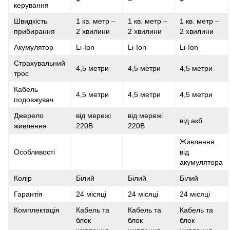
+
–
+
керування
Швидкість
1 кв. метр –
1 кв. метр –
1 кв. метр –
прибирання
2 хвилини
2 хвилини
2 хвилини
Акумулятор
Li-Ion
Li-Ion
Li-Ion
Страхувальний
4,5 метри
4,5 метри
4,5 метри
трос
Кабель
4,5 метри
4,5 метри
4,5 метри
подовжувач
Джерело
від мережі
від мережі
від акб
живлення
220В
220В
Живлення
Особливості
від
акумулятора
Колір
Білий
Білий
Білий
Гарантія
24 місяці
24 місяці
24 місяці
Комплектація
Кабель та
Кабель та
Кабель та
блок
блок
блок