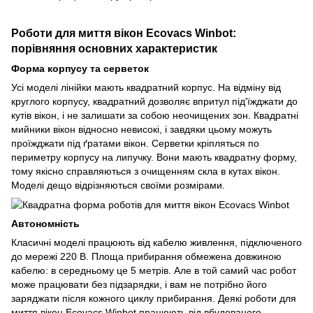
Роботи для миття вікон Ecovacs Winbot:
порівняння основних характеристик
Форма корпусу та серветок
Усі моделі лінійки мають квадратний корпус. На відміну від
круглого корпусу, квадратний дозволяє впритул під'їжджати до
кутів вікон, і не залишати за собою неочищених зон. Квадратні
мийники вікон відносно невисокі, і завдяки цьому можуть
проїжджати під ґратами вікон. Серветки кріпляться по
периметру корпусу на липучку. Вони мають квадратну форму,
тому якісно справляються з очищенням скла в кутах вікон.
Моделі дещо відрізняються своїми розмірами.
Автономність
Класичні моделі працюють від кабелю живлення, підключеного
до мережі 220 В. Площа прибирання обмежена довжиною
кабелю: в середньому це 5 метрів. Але в той самий час робот
може працювати без підзарядки, і вам не потрібно його
заряджати після кожного циклу прибирання. Деякі роботи для
миття вікон Ecovacs Winbot працюють від вбудованого