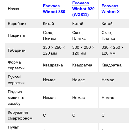
Ecovacs
Ecovacs
Ecovacs
Назва
Winbot 920
Winbot 880
Winbot X
(WG811)
Виробник
Китай
Китай
Китай
Скло,
Скло,
Скло,
Покриття
Плитка
Плитка
Плитка
330 × 250 ×
330 × 250 ×
330 × 250 ×
Габарити
120 мм
120 мм
120 мм
Форма
Квадратна
Квадратна
Квадратна
серветки
Рухомі
Немає
Немає
Немає
серветки
Подача
миючого
Немає
Немає
Немає
засобу
Керування
Є
Є
Є
смартфоном
Пульт