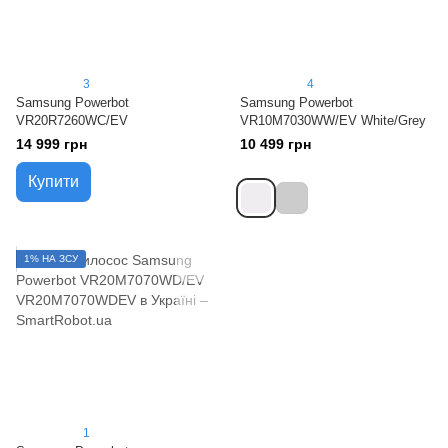
3
4
Samsung Powerbot
Samsung Powerbot
VR20R7260WC/EV
VR10M7030WW/EV White/Grey
14 999 грн
10 499 грн
Купити
1% НА ЗСУ
1