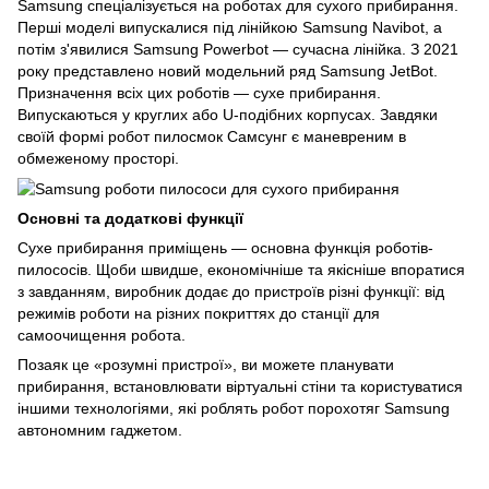
Samsung спеціалізується на роботах для сухого прибирання. 
Перші моделі випускалися під лінійкою Samsung Navibot, а 
потім з'явилися Samsung Powerbot — сучасна лінійка. З 2021 
року представлено новий модельний ряд Samsung JetBot. 
Призначення всіх цих роботів — сухе прибирання. 
Випускаються у круглих або U-подібних корпусах. Завдяки 
своїй формі робот пилосмок Самсунг є маневреним в 
обмеженому просторі. 
Основні та додаткові функції
Сухе прибирання приміщень — основна функція роботів-
пилососів. Щоби швидше, економічніше та якісніше впоратися 
з завданням, виробник додає до пристроїв різні функції: від 
режимів роботи на різних покриттях до станції для 
самоочищення робота.
Позаяк це «розумні пристрої», ви можете планувати 
прибирання, встановлювати віртуальні стіни та користуватися 
іншими технологіями, які роблять робот порохотяг Samsung 
автономним гаджетом. 