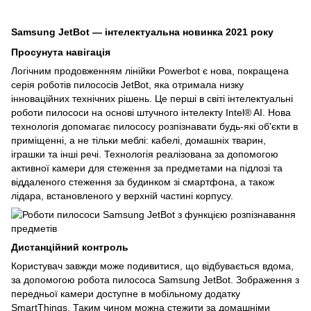
Samsung JetBot — інтелектуальна новинка 2021 року
Просунута навігація 
Логічним продовженням лінійки Powerbot є нова, покращена 
серія роботів пилососів JetBot, яка отримала низку 
інноваційних технічних рішень. Це перші в світі інтелектуальні 
роботи пилососи на основі штучного інтелекту Intel® AI. Нова 
технологія допомагає пилососу розпізнавати будь-які об'єкти в 
приміщенні, а не тільки меблі: кабелі, домашніх тварин, 
іграшки та інші речі. Технологія реалізована за допомогою 
активної камери для стеження за предметами на підлозі та 
віддаленого стеження за будинком зі смартфона, а також 
лідара, встановленого у верхній частині корпусу.
Дистанційний контроль
Користувач завжди може подивитися, що відбувається вдома, 
за допомогою робота пилососа Samsung JetBot. Зображення з 
передньої камери доступне в мобільному додатку 
SmartThings. Таким чином можна стежити за домашніми 