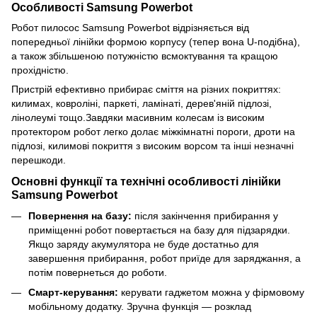
Особливості Samsung Powerbot
Робот пилосос Samsung Powerbot відрізняється від 
попередньої лінійки формою корпусу (тепер вона U-подібна), 
а також збільшеною потужністю всмоктування та кращою 
прохідністю.
Пристрій ефективно прибирає сміття на різних покриттях: 
килимах, ковроліні, паркеті, ламінаті, дерев'яній підлозі, 
лінолеумі тощо.Завдяки масивним колесам із високим 
протектором робот легко долає міжкімнатні пороги, дроти на 
підлозі, килимові покриття з високим ворсом та інші незначні 
перешкоди. 
Основні функції та технічні особливості лінійки 
Samsung Powerbot
Повернення на базу:
 після закінчення прибирання у 
приміщенні робот повертається на базу для підзарядки. 
Якщо заряду акумулятора не буде достатньо для 
завершення прибирання, робот приїде для заряджання, а 
потім повернеться до роботи. 
Смарт-керування:
 керувати гаджетом можна у фірмовому 
мобільному додатку. Зручна функція — розклад 