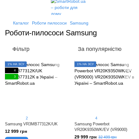
Каталог
Роботи пилососи
Samsung
Роботи-пилососи Samsung
Фільтр
За популярністю
1% НА ЗСУ
1% НА ЗСУ
4
3
2
4
Samsung VR3MB77312K/UK
Samsung Powerbot
VR20K9350WK/EV (VR9000)
12 999 грн
29 999 грн
32 499 грн