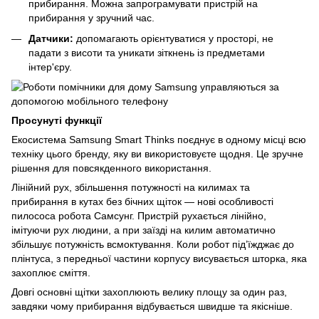
прибирання. Можна запрограмувати пристрій на 
прибирання у зручний час. 
Датчики:
 допомагають орієнтуватися у просторі, не 
падати з висоти та уникати зіткнень із предметами 
інтер'єру. 
Просунуті функції
Екосистема Samsung Smart Thinks поєднує в одному місці всю 
техніку цього бренду, яку ви використовуєте щодня. Це зручне 
рішення для повсякденного використання.
Лінійний рух, збільшення потужності на килимах та 
прибирання в кутах без бічних щіток — нові особливості 
пилососа робота Самсунг. Пристрій рухається лінійно, 
імітуючи рух людини, а при заїзді на килим автоматично 
збільшує потужність всмоктування. Коли робот під’їжджає до 
плінтуса, з передньої частини корпусу висувається шторка, яка 
захоплює сміття. 
Довгі основні щітки захоплюють велику площу за один раз, 
завдяки чому прибирання відбувається швидше та якісніше.