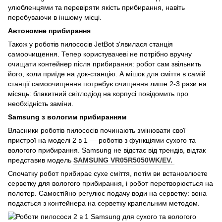
улюбленцями та перевіряти якість прибирання, навіть 
перебуваючи в іншому місці. 
Автономне прибирання
Також у роботів пилососів JetBot з'явилася станція 
самоочищення. Тепер користувачеві не потрібно вручну 
очищати контейнер після прибирання: робот сам звільнить 
його, коли приїде на док-станцію. А мішок для сміття в самій 
станції самоочищення потребує очищення лише 2-3 рази на 
місяць: блакитний світлодіод на корпусі повідомить про 
необхідність заміни.
Samsung з вологим прибиранням
Власники роботів пилососів починають змінювати свої 
пристрої на моделі 2 в 1 — роботів з функціями сухого та 
вологого прибирання. Samsung не відстає від трендів, відтак 
представив модель 
SAMSUNG VR05R5050WK/EV. 
Спочатку робот прибирає сухе сміття, потім ви встановлюєте 
серветку для вологого прибирання, і робот перетворюється на 
полотер. Самостійно регулює подачу води на серветку: вона 
подається з контейнера на серветку крапельним методом. 