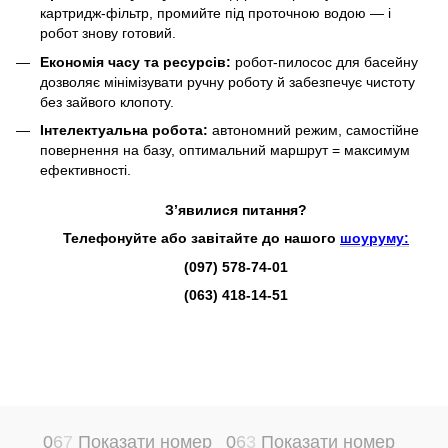
картридж-фільтр, промийте під проточною водою — і
робот знову готовий.
Економія часу та ресурсів:
робот-пилосос для басейну
дозволяє мінімізувати ручну роботу й забезпечує чистоту
без зайвого клопоту.
Інтелектуальна робота:
автономний режим, самостійне
повернення на базу, оптимальний маршрут = максимум
ефективності.
З’явилися питання?
Телефонуйте або завітайте до нашого
шоуруму:
(097) 578-74-01
(063) 418-14-51
0
6
7
Показати номер
0
6
3
Показати номер