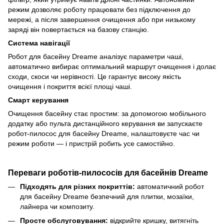
режим дозволяє роботу працювати без підключення до
мережі, а після завершення очищення або при низькому
заряді він повертається на базову станцію.
Система навігації
Робот для басейну Dreame аналізує параметри чаші,
автоматично вибирає оптимальний маршрут очищення і долає
сходи, скоси чи нерівності. Це гарантує високу якість
очищення і покриття всієї площі чаші.
Смарт керування
Очищення басейну стає простим: за допомогою мобільного
додатку або пульта дистанційного керування ви запускаєте
робот-пилосос для басейну Dreame, налаштовуєте час чи
режим роботи — і пристрій робить усе самостійно.
Переваги роботів-пилососів для басейнів Dreame
Підходять для різних покриттів:
автоматичний робот
для басейну Dreame безпечний для плитки, мозаїки,
лайнера чи композиту.
Просте обслуговування:
відкрийте кришку, витягніть