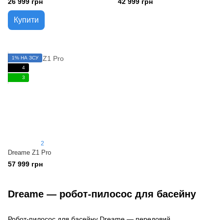
26 999 грн
42 999 грн
Купити
1% НА ЗСУ
4
3
2
Dreame Z1 Pro
57 999 грн
Dreame — робот-пилосос для басейну
Робот-пилосос для басейну Dreame — передовий