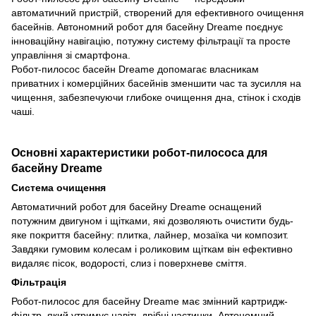
автоматичний пристрій, створений для ефективного очищення
басейнів. Автономний робот для басейну Dreame поєднує
інноваційну навігацію, потужну систему фільтрації та просте
управління зі смартфона.
Робот-пилосос басейн Dreame допомагає власникам
приватних і комерційних басейнів зменшити час та зусилля на
чищення, забезпечуючи глибоке очищення дна, стінок і сходів
чаші.
Основні характеристики робот-пилососа для
басейну Dreame
Система очищення
Автоматичний робот для басейну Dreame оснащений
потужним двигуном і щітками, які дозволяють очистити будь-
яке покриття басейну: плитка, лайнер, мозаїка чи композит.
Завдяки гумовим колесам і роликовим щіткам він ефективно
видаляє пісок, водорості, слиз і поверхневе сміття.
Фільтрація
Робот-пилосос для басейну Dreame має змінний картридж-
фільтр, який утримує навіть дрібні частинки. Автономний