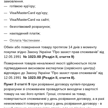
замовлення.
готівкою кур'єру;
Visa/MasterCard кур'єру;
Visa/MasterCard на сайті;
безготівковий розрахунок;
накладений платіж;
Оплата Частинами
.
Обмін або повернення товару протягом 14 днів з моменту
покупки згідно Закону України "Про захист прав споживачів" від
12.05.1991
№ 1023-XII (Розділ II, стаття 9)
Повернення товарів неналежної якості здійснюється після
підтвердження висновком експертизи (сервісного центру)
відповідно до Закону України "Про захист прав споживачів" від
12.05.1991
№ 1023-XII (Розділ II, стаття 8).
Пункт 3 статті 9
при розірванні договору купівлі-продажу
розрахунки зі споживачем провадяться виходячи з вартості
товару на час його купівлі. Гроші, сплачені за товар,
повертаються споживачеві у день розірвання договору, а в разі
неможливості повернути гроші у день розірвання договору - в