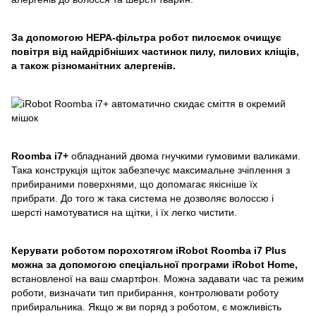
За допомогою НЕРА-фільтра робот пилосмок очищує
повітря від найдрібніших частинок пилу, пилових кліщів,
а також різноманітних алергенів.
Roomba i7+
обладнаний двома гнучкими гумовими валиками.
Така конструкція щіток забезпечує максимальне зчіплення з
прибираними поверхнями, що допомагає якісніше їх
прибрати. До того ж така система не дозволяє волоссю і
шерсті намотуватися на щітки, і їх легко чистити.
Керувати роботом порохотягом iRobot Roomba i7 Plus
можна за допомогою спеціальної програми iRobot Home,
встановленої на ваш смартфон. Можна задавати час та режим
роботи, визначати тип прибирання, контролювати роботу
прибиральника. Якщо ж ви поряд з роботом, є можливість