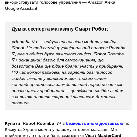
використовувати голосове управління — Amazon Alexa і
Google Assistant.
Думка експерта магазину Смарт Робот:
«Roomba i7+ — найуніверсальніша модель у лінійці
iRobot. Це той самий функціональний пилосос Roomba
i7, але з однією дуже важливою опцією. iRobot Roomba
i7+ оснащений базою для самоочищення, що
дозволить Вам ще рідше брати участь у прибиранні.
Під час кожної парковки на зарядній базі пилосос
скидає сміття у великий мішок, таким чином
контейнер пилососа завжди чистий перед початком
нового циклу прибирання — це відмінно підійде людям
з великою площею квартир і власникам домашніх
тварин».
Купити iRobot Roomba i7+
з
безкоштовною доставкою
по
Києву та Україні можна у нашому інтернет-магазині. Ми
приймаємо до оплати банківські картки
Visa / MasterCard,