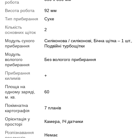
робота
Висота робота
92 мм
Тип прибирання
Сухе
Кількість
2
основних щіток
Модуль сухого
Силіконова / силіконові, Бічна щітка – 1 шт.,
прибирання
Подвійні турбощітки
Модуль
вологого
Без вологого прибирання
прибирання
Прибирання
+
килимів
Площа на
одному заряді,
60
м. кв.
Покімнатна
7 планів
картографія
Орієнтація у
Камера, ІЧ датчики
просторі
Розпізнавання
Немає
предметів