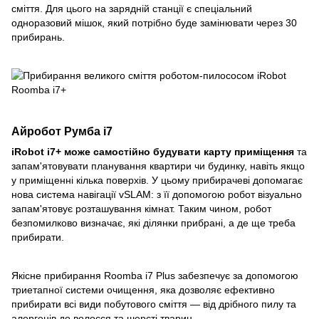
сміття. Для цього на зарядній станції є спеціальний
одноразовий мішок, який потрібно буде замінювати через 30
прибирань.
Айробот Румба
i7
iRobot i7+ може самостійно будувати карту приміщення
та
запам'ятовувати планування квартири чи будинку, навіть якщо
у приміщенні кілька поверхів. У цьому прибирачеві допомагає
нова система навігації vSLAM: з її допомогою робот візуально
запам'ятовує розташування кімнат. Таким чином, робот
безпомилково визначає, які ділянки прибрані, а де ще треба
прибирати.
Якісне прибирання Roomba i7 Plus забезпечує за допомогою
триетапної системи очищення, яка дозволяє ефективно
прибирати всі види побутового сміття — від дрібного пилу та
алергенів до волосся та шерсті тварин.