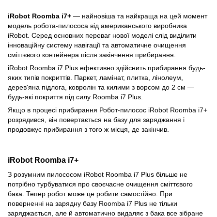
iRobot Roomba i7+
— найновіша та найкраща на цей момент
модель робота-пилососа від американського виробника
iRobot. Серед основних переваг нової моделі слід виділити
інноваційну систему навігації та автоматичне очищення
сміттєвого контейнера після закінчення прибирання.
iRobot Roomba i7 Plus ефективно здійснить прибирання будь-
яких типів покриттів. Паркет, ламінат, плитка, лінолеум,
дерев'яна підлога, ковролін та килими з ворсом до 2 см —
будь-які покриття під силу Roomba i7 Plus.
Якщо в процесі прибирання Робот-пилосос iRobot Roomba i7+
розрядився, він повертається на базу для заряджання і
продовжує прибирання з того ж місця, де закінчив.
iRobot Roomba i7+
З розумним пилососом iRobot Roomba i7 Plus більше не
потрібно турбуватися про своєчасне очищення сміттєвого
бака. Тепер робот може це робити самостійно. При
поверненні на зарядну базу Roomba i7 Plus не тільки
заряджається, але й автоматично видаляє з бака все зібране