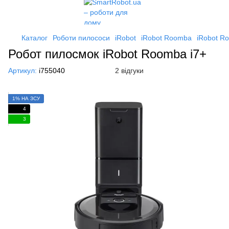
Каталог
Роботи пилососи
iRobot
iRobot Roomba
iRobot R
Робот пилосмок iRobot Roomba i7+
Артикул:
i755040
2 відгуки
1% НА ЗСУ
4
3