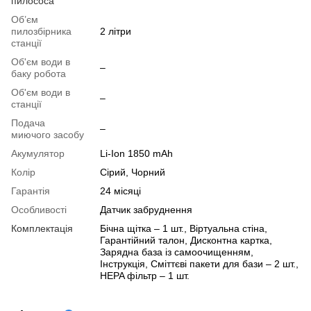
пилососа
Об’єм
пилозбірника
2 літри
станції
Об'єм води в
–
баку робота
Об'єм води в
–
станції
Подача
–
миючого засобу
Акумулятор
Li-Ion 1850 mAh
Колір
Сірий, Чорний
Гарантія
24 місяці
Особливості
Датчик забруднення
Комплектація
Бічна щітка – 1 шт., Віртуальна стіна,
Гарантійний талон, Дисконтна картка,
Зарядна база із самоочищенням,
Інструкція, Сміттєві пакети для бази – 2 шт.,
HEPA фільтр – 1 шт.