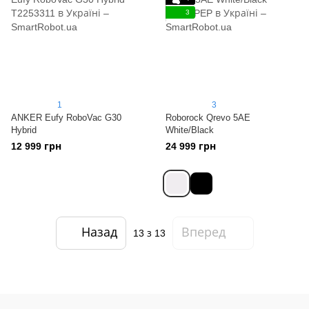
3
1
3
ANKER Eufy RoboVac G30
Roborock Qrevo 5AE
Hybrid
White/Black
12 999 грн
24 999 грн
Назад
Вперед
13
з 13