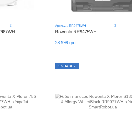
2
2
Артикул: RR9475WH
R7987WH
Rowenta RR9475WH
28 999 грн
1% НА ЗСУ