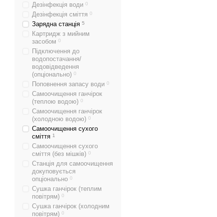
Дезінфекція води
0
Дезінфекція сміття
0
Зарядна станція
5
Картридж з мийним
засобом
0
Підключення до
водопостачання/
водовідведення
(опціонально)
0
Поповнення запасу води
0
Самоочищення ганчірок
(теплою водою)
0
Самоочищення ганчірок
(холодною водою)
0
Самоочищення сухого
сміття
1
Самоочищення сухого
сміття (без мішків)
0
Станція для самоочищення
докуповується
опціонально
0
Сушка ганчірок (теплим
повітрям)
0
Сушка ганчірок (холодним
повітрям)
0