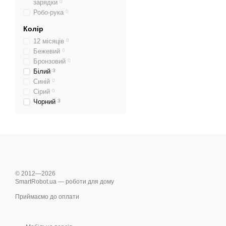
зарядки
0
Робо-рука
0
Колір
12 місяців
0
Бежевий
0
Бронзовий
0
Білий
3
Синій
0
Сірий
0
Чорний
3
© 2012—2026
SmartRobot.ua — роботи для дому
Приймаємо до оплати