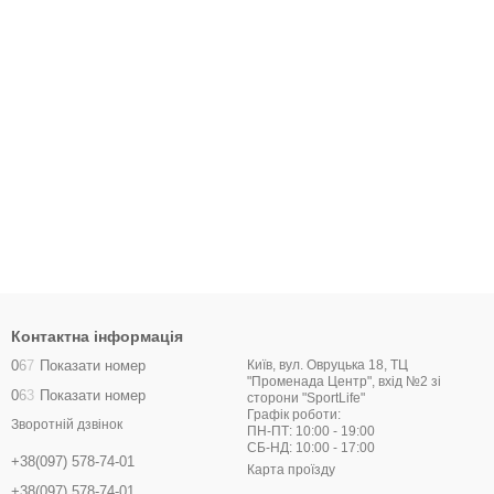
Контактна інформація
0
6
7
Показати номер
Київ, вул. Овруцька 18, ТЦ
"Променада Центр", вхід №2 зі
0
6
3
Показати номер
сторони "SportLife"
Графік роботи:
Зворотній дзвінок
ПН-ПТ: 10:00 - 19:00
СБ-НД: 10:00 - 17:00
+38(097) 578-74-01
Карта проїзду
+38(097) 578-74-01