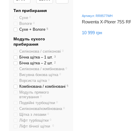
Тип прибирання
Артикул: RR8577WH
Сухе
0
Rowenta X-Plorer 75S 
Вологе
0
Сухе + Вологе
5
10 999 грн
Модуль сухого
прибирання
Силіконова / силіконові
0
Бічна щітка – 1 шт.
3
Бічна щітка – 2 шт.
2
Силіконова / комбінована
0
Висувна бокова щітка
0
Ворсиста щітка
0
Комбінована / комбіновані
5
Модуль прямого
втягування
0
Подвійні турбощітки
0
Силіконова/комбінована
0
Щітка з лезами
0
Ліфт турбощітки
0
Ліфт бічної щітки
0