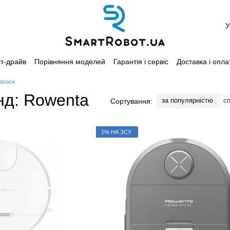
У
т-драйв
Порівняння моделей
Гарантія і сервіс
Доставка і опла
Каталог
ососи
нд: Rowenta
за популярністю
с
Сортування:
1% НА ЗСУ