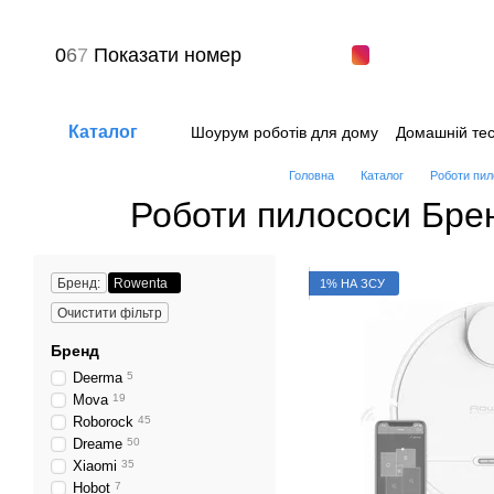
Перейти до основного контенту
0
6
7
Показати номер
Каталог
Шоурум роботів для дому
Домашній тес
Питання-відповіді
Угода користувача
Головна
Каталог
Роботи пил
Роботи пилососи Бре
Бренд:
Rowenta
1% НА ЗСУ
Очистити фільтр
Бренд
Deerma
5
Mova
19
Roborock
45
Dreame
50
Xiaomi
35
Hobot
7