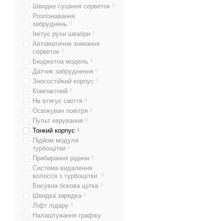
Швидке сушіння серветок
0
Розпізнавання
забруднень
0
Імітує рухи швабри
0
Автоматичне знімання
серветок
0
Бюджетна модель
0
Датчик забруднення
0
Зносостійкий корпус
0
Компактний
0
Не втягує сміття
0
Освіжувач повітря
0
Пульт керування
0
Тонкий корпус
1
Підйом модуля
турбощітки
0
Прибирання рідини
0
Система видалення
волосся з турбощітки
0
Висувна бокова щітка
0
Швидка зарядка
0
Ліфт лідару
0
Налаштування графіку