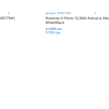
2
2
Артикул: RR9077WH
RR8577WH
Rowenta X-Plorer S130AI Animal & Alle
White/Black
11 999 грн
9 999 грн