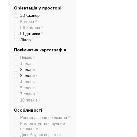
Орієнтація у просторі
3D Сканер
2
Камера
0
ШІ-Камера
0
ІЧ датчики
5
Лідар
4
Покімнатна картографія
Немає
0
1 план
0
2 плани
3
3 плани
2
4 плани
0
5 планів
0
7 планів
0
10 планів
0
Особливості
Распізнавання предметів
0
Комплектується ручним
пилососм
0
Дві вібруючі серветки
0