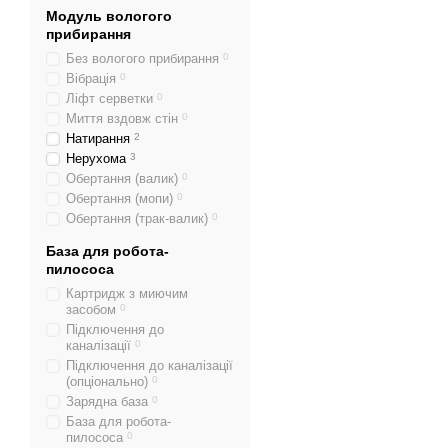
Модуль вологого
прибирання
Без вологого прибирання
0
Вібрація
0
Ліфт серветки
0
Миття вздовж стін
0
Натирання
2
Нерухома
3
Обертання (валик)
0
Обертання (мопи)
0
Обертання (трак-валик)
0
База для робота-
пилососа
Картридж з миючим
засобом
0
Підключення до
каналізації
0
Підключення до каналізації
(опціонально)
0
Зарядна база
0
База для робота-
пилососа
0