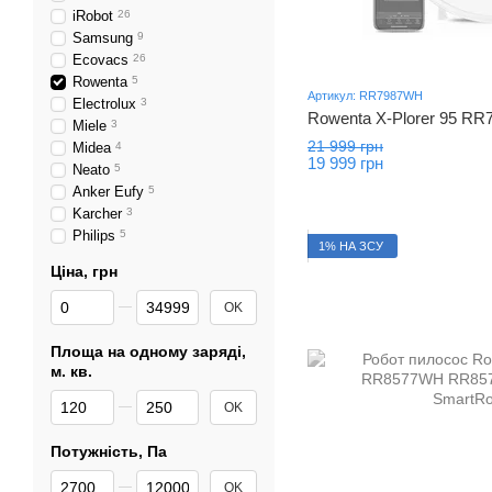
iRobot
26
Samsung
9
Ecovacs
26
Rowenta
5
Артикул: RR7987WH
Electrolux
3
Rowenta X-Plorer 95 R
Miele
3
21 999 грн
Midea
4
19 999 грн
Neato
5
Anker Eufy
5
Karcher
3
Philips
5
1% НА ЗСУ
Ціна, грн
Від Ціна, грн
До Ціна, грн
OK
Площа на одному заряді,
м. кв.
Від Площа на одному заряді, м. кв.
До Площа на одному заряді, м. кв.
OK
Потужність, Па
Від Потужність, Па
До Потужність, Па
OK