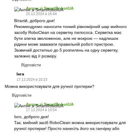
Антон зі SmartRobotUA
25.12.2024 в 16:44
Віталій, доброго дня!
Рекомендуємо наносити тонкий рівномірний шар мийного
засобу RoboClean на серветку пилососа. Серветка має
бути злегка зволоженою, але не мокрою — надлишок
рідини може заважати правильній роботі пристрою.
Зазвичай достатньо до 5 розпилень на одну серветку,
залежно від її розміру.
Відповісти
Інга
17.12.2024 в 10:23
Можна використовувати для ручної протирки?
Відповісти
Антон зі SmartRobotUA
17.12.2024 в 10:54
Інго, доброго дня!
Так, мийний засіб RoboClean можна використовувати для
ручної протирки! Просто нанесіть його на ганчірку або