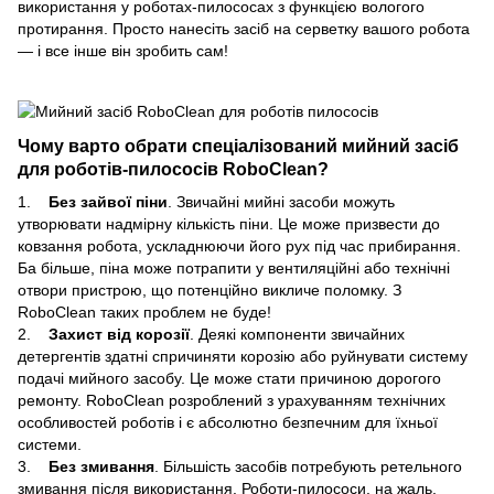
використання у роботах-пилососах з функцією вологого
протирання. Просто нанесіть засіб на серветку вашого робота
— і все інше він зробить сам!
Чому варто обрати спеціалізований мийний засіб
для роботів-пилососів RoboClean?
1.
Без зайвої піни
. Звичайні мийні засоби можуть
утворювати надмірну кількість піни. Це може призвести до
ковзання робота, ускладнюючи його рух під час прибирання.
Ба більше, піна може потрапити у вентиляційні або технічні
отвори пристрою, що потенційно викличе поломку. З
RoboClean таких проблем не буде!
2.
Захист від корозії
. Деякі компоненти звичайних
детергентів здатні спричиняти корозію або руйнувати систему
подачі мийного засобу. Це може стати причиною дорогого
ремонту. RoboClean розроблений з урахуванням технічних
особливостей роботів і є абсолютно безпечним для їхньої
системи.
3.
Без змивання
. Більшість засобів потребують ретельного
змивання після використання. Роботи-пилососи, на жаль,