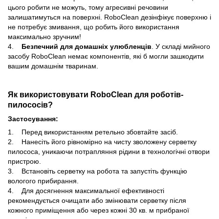
цього робити не можуть, тому агресивні речовини
залишатимуться на поверхні. RoboClean дезінфікує поверхню і
не потребує змивання, що робить його використання
максимально зручним!
4.
Безпечний для домашніх улюбленців
. У складі мийного
засобу RoboClean немає компонентів, які б могли зашкодити
вашим домашнім тваринам.
Як використовувати RoboClean для роботів-
пилососів?
Застосування:
1. Перед використанням ретельно збовтайте засіб.
2. Нанесіть його рівномірно на чисту зволожену серветку
пилососа, уникаючи потрапляння рідини в технологічні отвори
пристрою.
3. Встановіть серветку на робота та запустіть функцію
вологого прибирання.
4. Для досягнення максимальної ефективності
рекомендується очищати або змінювати серветку після
кожного приміщення або через кожні 30 кв. м прибраної