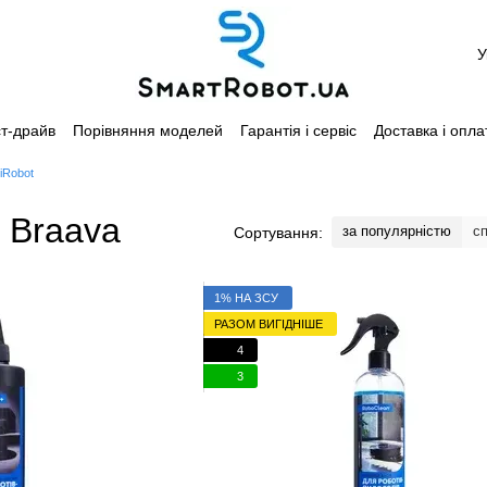
У
т-драйв
Порівняння моделей
Гарантія і сервіс
Доставка і опла
Каталог
iRobot
 Braava
за популярністю
с
Сортування:
1% НА ЗСУ
РАЗОМ ВИГІДНІШЕ
4
3