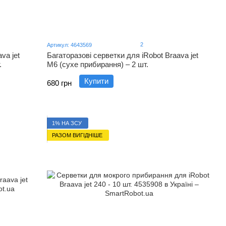
2
Артикул: 4643569
va jet
Багаторазові серветки для iRobot Braava jet
.
M6 (сухе прибирання) – 2 шт.
Купити
680 грн
1% НА ЗСУ
РАЗОМ ВИГІДНІШЕ