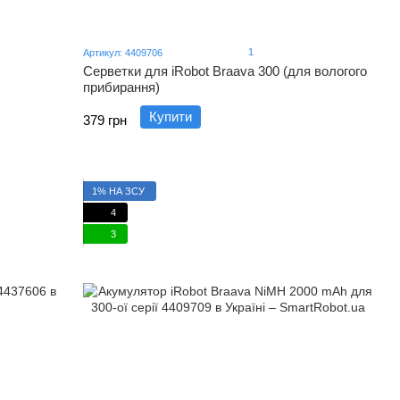
1
Артикул: 4409706
Серветки для iRobot Braava 300 (для вологого
прибирання)
Купити
379 грн
1% НА ЗСУ
4
3