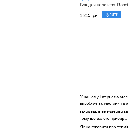
Бак для полотера iRobot
Купити
1 219 грн
У нашому інтернет-магази
виробляє запчастини та а
Основний витратний ма
тому що вологе прибира
Якщо говорити про термін