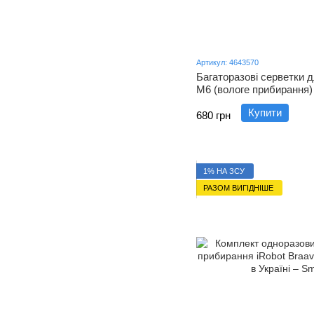
Артикул: 4643570
Багаторазові серветки дл
M6 (вологе прибирання) 
Купити
680 грн
1% НА ЗСУ
РАЗОМ ВИГІДНІШЕ