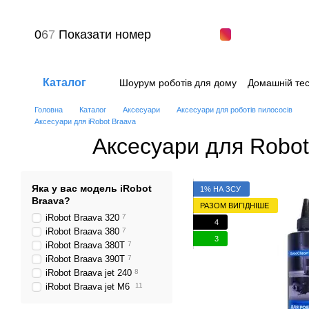
Перейти до основного контенту
0
6
7
Показати номер
Каталог
Шоурум роботів для дому
Домашній тес
Питання-відповіді
Угода користувача
Головна
Каталог
Аксесуари
Аксесуари для роботів пилососів
Аксесуари для iRobot Braava
Аксесуари для Robot
Яка у вас модель iRobot
1% НА ЗСУ
Braava?
РАЗОМ ВИГІДНІШЕ
iRobot Braava 320
7
4
iRobot Braava 380
7
3
iRobot Braava 380T
7
iRobot Braava 390Т
7
iRobot Braava jet 240
8
iRobot Braava jet M6
11