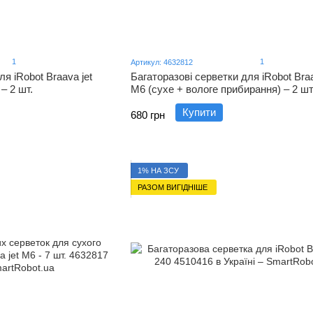
1
1
Артикул: 4632812
я iRobot Braava jet
Багаторазові серветки для iRobot Braa
– 2 шт.
M6 (сухе + вологе прибирання) – 2 шт
Купити
680 грн
1% НА ЗСУ
РАЗОМ ВИГІДНІШЕ