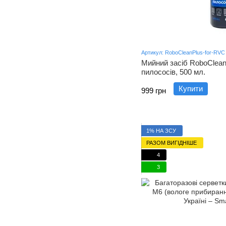
Артикул: RoboCleanPlus-for-RVC
Мийний засіб RoboClean
пилососів, 500 мл.
Купити
999 грн
1% НА ЗСУ
РАЗОМ ВИГІДНІШЕ
4
3