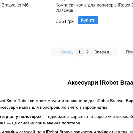
 Braava jet M6
Комплект коліс для полотерів iRobot B
200 серії
Купити
1 364 грн
Назад
1
2
Вперед
Пок
Аксесуари iRobot Bra
ні SmartRobot ви можете купити запчастини для iRobot Braava. Виро
ксесуари навіть для пристроїв, які знято з виробництва.
теріал у полотерах
— одноразові серветки та серветки з мікрофі
ння — це основне призначення полотера.
и заміни деталей, то в iRobot Braava запчастини змінюються так, як 