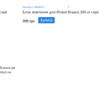
1
Артикул: 4408471
серії
Блок живлення для iRobot Braava 300-ої серії
Купити
999 грн