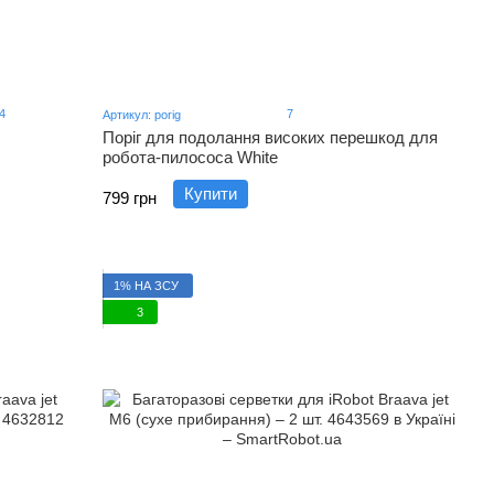
4
7
Артикул: porig
Поріг для подолання високих перешкод для
робота-пилососа White
Купити
799 грн
1% НА ЗСУ
3