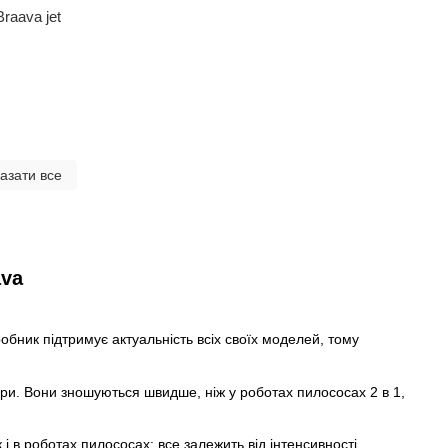
raava jet
азати все
ava
бник підтримує актуальність всіх своїх моделей, тому
бри. Вони зношуються швидше, ніж у роботах пилососах 2 в 1,
і в роботах пилососах: все залежить від інтенсивності