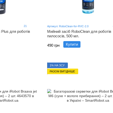
21
Артикул: RoboClean-for-RVC-2.0
 Plus для роботів
Мийний засіб RoboClean для роботів
пилососів, 500 мл.
Купити
490 грн
1% НА ЗСУ
РАЗОМ ВИГІДНІШЕ