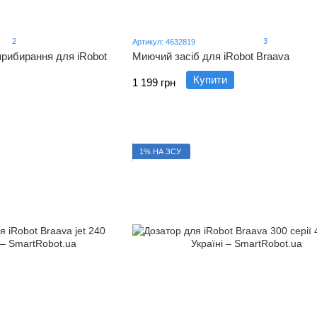
2
3
Артикул: 4632819
прибирання для iRobot
Миючий засіб для iRobot Braava
Купити
1 199 грн
1% НА ЗСУ