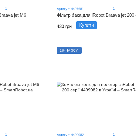
1
1
Артикул: 4497681
raava jet M6
Фільтр бака для iRobot Braava jet 200 
Купити
430 грн
1% НА ЗСУ
1
1
Артикул: 4499082