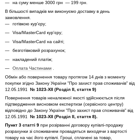
на суму менше 3000 грн — 199 грн.
В більшості випадків ми виконуємо доставку в день
замовлення.
готівкою кур'єру;
Visa/MasterCard кур'єру;
Visa/MasterCard на сайті;
безготівковий розрахунок;
накладений платіж;
Оплата Частинами
.
Обмін або повернення товару протягом 14 днів з моменту
покупки згідно Закону України "Про захист прав споживачів" від
12.05.1991
№ 1023-XII (Розділ II, стаття 9)
Повернення товарів неналежної якості здійснюється після
підтвердження висновком експертизи (сервісного центру)
відповідно до Закону України "Про захист прав споживачів" від
12.05.1991
№ 1023-XII (Розділ II, стаття 8).
Пункт 3 статті 9
при розірванні договору купівлі-продажу
розрахунки зі споживачем провадяться виходячи з вартості
товару на час його купівлі. Гроші, сплачені за товар,