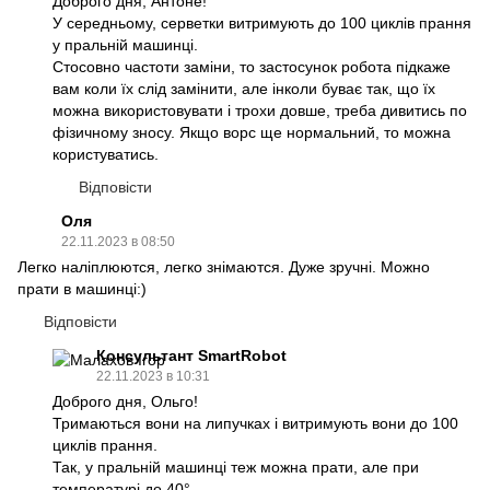
Доброго дня, Антоне!
У середньому, серветки витримують до 100 циклів прання
у пральній машинці.
Стосовно частоти заміни, то застосунок робота підкаже
вам коли їх слід замінити, але інколи буває так, що їх
можна використовувати і трохи довше, треба дивитись по
фізичному зносу. Якщо ворс ще нормальний, то можна
користуватись.
Відповісти
Оля
22.11.2023 в 08:50
Легко наліплюются, легко знімаются. Дуже зручні. Можно
прати в машинці:)
Відповісти
Консультант SmartRobot
22.11.2023 в 10:31
Доброго дня, Ольго!
Тримаються вони на липучках і витримують вони до 100
циклів прання.
Так, у пральній машинці теж можна прати, але при
температурі до 40°.