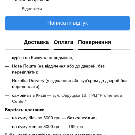
Відповісти
Написати відгук
Доставка
Оплата
Повернення
кур'єр по Києву та передмістю;
Нова Пошта (на відділення або до дверей, без
передплати);
Rozetka Delivery (у відділення або кур’єром до дверей без
передоплати);
самовивіз в Києві —
вул. Овруцька 18, ТРЦ "Promenada
Center"
.
Вартість доставки
на суму більше 3000 грн —
безкоштовно
;
на суму менше 3000 грн — 199 грн.
В більшості випадків ми виконуємо доставку в день