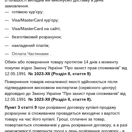
замовлення.
готівкою кур'єру;
Visa/MasterCard кур'єру;
Visa/MasterCard на сайті;
безготівковий розрахунок;
накладений платіж;
Оплата Частинами
.
Обмін або повернення товару протягом 14 днів з моменту
покупки згідно Закону України "Про захист прав споживачів" від
12.05.1991
№ 1023-XII (Розділ II, стаття 9)
Повернення товарів неналежної якості здійснюється після
підтвердження висновком експертизи (сервісного центру)
відповідно до Закону України "Про захист прав споживачів" від
12.05.1991
№ 1023-XII (Розділ II, стаття 8).
Пункт 3 статті 9
при розірванні договору купівлі-продажу
розрахунки зі споживачем провадяться виходячи з вартості
товару на час його купівлі. Гроші, сплачені за товар,
повертаються споживачеві у день розірвання договору, а в разі
неможливості повернути гроші у день розірвання договору - в