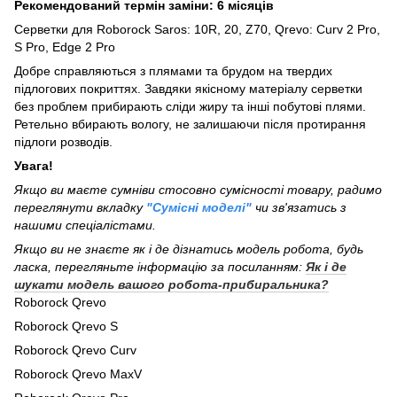
Рекомендований термін заміни:
6
місяців
Серветки для Roborock Saros: 10R, 20, Z70, Qrevo: Curv 2 Pro,
S Pro, Edge 2 Pro
Добре справляються з плямами та брудом на твердих
підлогових покриттях. Завдяки якісному матеріалу серветки
без проблем прибирають сліди жиру та інші побутові плями.
Ретельно вбирають вологу, не залишаючи після протирання
підлоги розводів.
Увага!
Якщо ви маєте сумніви стосовно сумісності товару, радимо
переглянути вкладку
"Сумісні моделі"
чи зв'язатись з
нашими спеціалістами.
Якщо ви не знаєте як і де дізнатись модель робота, будь
ласка, перегляньте інформацію за посиланням:
Як і де
шукати модель вашого робота-прибиральника?
Roborock Qrevo
Roborock Qrevo S
Roborock Qrevo Curv
Roborock Qrevo MaxV