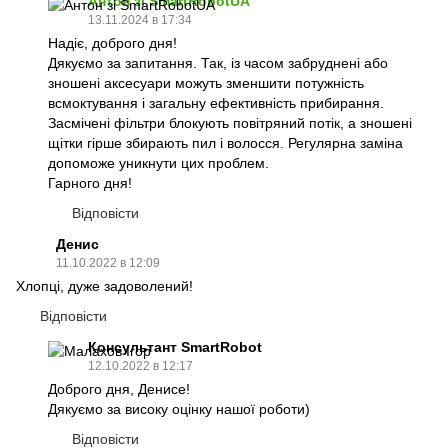
Антон зі SmartRobotUA
13.11.2024 в 17:34
Надіє, доброго дня!
Дякуємо за запитання. Так, із часом забруднені або
зношені аксесуари можуть зменшити потужність
всмоктування і загальну ефективність прибирання.
Засмічені фільтри блокують повітряний потік, а зношені
щітки гірше збирають пил і волосся. Регулярна заміна
допоможе уникнути цих проблем.
Гарного дня!
Відповісти
Денис
11.10.2022 в 12:09
Хлопці, дуже задоволений!
Відповісти
Консультант SmartRobot
12.10.2022 в 12:17
Доброго дня, Денисе!
Дякуємо за високу оцінку нашої роботи)
Відповісти