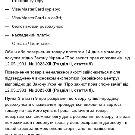
готівкою кур'єру;
Visa/MasterCard кур'єру;
Visa/MasterCard на сайті;
безготівковий розрахунок;
накладений платіж;
Оплата Частинами
.
Обмін або повернення товару протягом 14 днів з моменту
покупки згідно Закону України "Про захист прав споживачів" від
12.05.1991
№ 1023-XII (Розділ II, стаття 9)
Повернення товарів неналежної якості здійснюється після
підтвердження висновком експертизи (сервісного центру)
відповідно до Закону України "Про захист прав споживачів" від
12.05.1991
№ 1023-XII (Розділ II, стаття 8).
Пункт 3 статті 9
при розірванні договору купівлі-продажу
розрахунки зі споживачем провадяться виходячи з вартості
товару на час його купівлі. Гроші, сплачені за товар,
повертаються споживачеві у день розірвання договору, а в разі
неможливості повернути гроші у день розірвання договору - в
інший строк за домовленістю сторін, але не пізніше ніж
протягом семи днів.