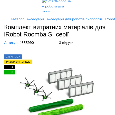
Каталог
Аксесуари
Аксесуари для роботів пилососів
iRobot
Комплект витратних матеріалів для
iRobot Roomba S- серії
Артикул:
4655990
3 відгуки
1% НА ЗСУ
РАЗОМ ВИГІДНІШЕ
4
3