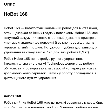
Опис
HoBot 168
Hobot 168 — багатофункціональний робот для миття вікон,
вітрин, дзеркал та інших гладких поверхонь. Hobot 168 має
потужний вакуумний вентилятор, який дозволяє пристрою
«присмоктуватись» до поверхні й вільно переміщатися в
горизонтальній площині. Потужності турбіни достатньо для
утримання вантажу вагою 7 кг (при вазі робота 0,9 кг).
Робот Hobot 168 не потребує ручного управління.
Інтелектуальна система AI Technology допомагає роботу
обчислювати розміри вікна та самостійно пересуватися за
допомогою коліс-серветок. Запуск у роботу провадиться з
дистанційного пульта управління.
Хобот 168
Робот-мийник HoBot 168 має дві великі серветки з мікрофібри,
що обертаються навколо своєї осі. У процесі роботи на цих