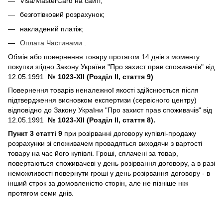
Visa/MasterCard на сайті;
безготівковий розрахунок;
накладений платіж;
Оплата Частинами
.
Обмін або повернення товару протягом 14 днів з моменту
покупки згідно Закону України "Про захист прав споживачів" від
12.05.1991
№ 1023-XII (Розділ II, стаття 9)
Повернення товарів неналежної якості здійснюється після
підтвердження висновком експертизи (сервісного центру)
відповідно до Закону України "Про захист прав споживачів" від
12.05.1991
№ 1023-XII (Розділ II, стаття 8).
Пункт 3 статті 9
при розірванні договору купівлі-продажу
розрахунки зі споживачем провадяться виходячи з вартості
товару на час його купівлі. Гроші, сплачені за товар,
повертаються споживачеві у день розірвання договору, а в разі
неможливості повернути гроші у день розірвання договору - в
інший строк за домовленістю сторін, але не пізніше ніж
протягом семи днів.