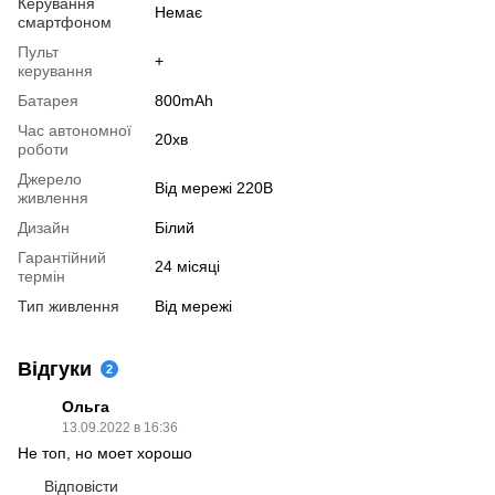
Керування
Немає
смартфоном
Пульт
+
керування
Батарея
800mAh
Час автономної
20хв
роботи
Джерело
Від мережі 220В
живлення
Дизайн
Білий
Гарантійний
24 місяці
термін
Тип живлення
Від мережі
Відгуки
2
Ольга
13.09.2022 в 16:36
Не топ, но моет хорошо
Відповісти