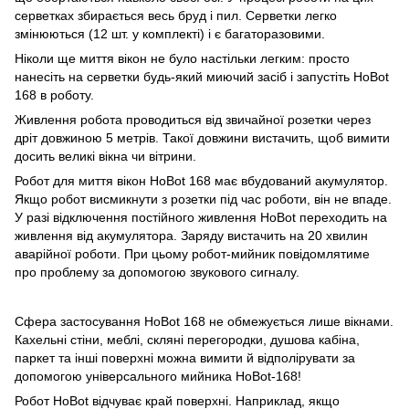
серветках збирається весь бруд і пил. Серветки легко
змінюються (12 шт. у комплекті) і є багаторазовими.
Ніколи ще миття вікон не було настільки легким: просто
нанесіть на серветки будь-який миючий засіб і запустіть HoBot
168 в роботу.
Живлення робота проводиться від звичайної розетки через
дріт довжиною 5 метрів. Такої довжини вистачить, щоб вимити
досить великі вікна чи вітрини.
Робот для миття вікон HoBot 168 має вбудований акумулятор.
Якщо робот висмикнути з розетки під час роботи, він не впаде.
У разі відключення постійного живлення HoBot переходить на
живлення від акумулятора. Заряду вистачить на 20 хвилин
аварійної роботи. При цьому робот-мийник повідомлятиме
про проблему за допомогою звукового сигналу.
Сфера застосування HoBot 168 не обмежується лише вікнами.
Кахельні стіни, меблі, скляні перегородки, душова кабіна,
паркет та інші поверхні можна вимити й відполірувати за
допомогою універсального мийника HoBot-168!
Робот HoBot відчуває край поверхні. Наприклад, якщо