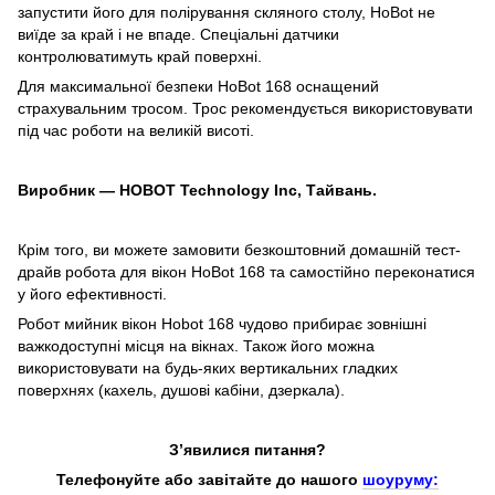
запустити його для полірування скляного столу, HoBot не
виїде за край і не впаде. Спеціальні датчики
контролюватимуть край поверхні.
Для максимальної безпеки HoBot 168 оснащений
страхувальним тросом. Трос рекомендується використовувати
під час роботи на великій висоті.
Виробник — HOBOT Technology Inc, Тайвань.
Крім того, ви можете замовити безкоштовний домашній тест-
драйв робота для вікон HoBot 168 та самостійно переконатися
у його ефективності.
Робот мийник вікон Hobot 168 чудово прибирає зовнішні
важкодоступні місця на вікнах. Також його можна
використовувати на будь-яких вертикальних гладких
поверхнях (кахель, душові кабіни, дзеркала).
З’явилися питання?
Телефонуйте або завітайте до нашого
шоуруму: