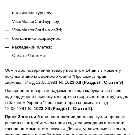
наличными курьеру;
Visa/MasterCard кур'єру;
Visa/MasterCard на сайті;
безналічний розрахунок;
накладений платеж;
Оплата Частями
.
Обмін або повернення товару протягом 14 днів з моменту
покупки згідно із Законом України "Про захист прав
споживачів" від 12.05.1991
№ 1023-XII (Розділ II, Стаття 9)
Повернення товарів ненадземної якості відбувається після
підтвердження висновку експертизи (сервісного центру) згідно
із Законом України "Про захист прав споживачів" від
12.05.1991
№ 1023-XII (Розділ II, Стаття 8).
Пункт 3 статьи 9
при расторжении договора купли-продажи
расчеты с потребителем производятся исходя из стоимости
товара на момент его покупки. Деньги, уплаченные за товар,
возвращаются потребителю в день расторжения договора, а в