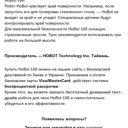
HoBot-168!
Робот HoBot чувствует край поверхности. Например, если
запустить его для полировки стеклянного стола, — HoBot не
выедет за край и не упадет. Специальные датчики будут
контролировать край поверхности.
Для максимальной безопасности HoBot 168 оснащен
страховочным тросом. Трос рекомендуется использовать при
работе на большой высоте.
Производитель — HOBOT Technology Inc, Тайвань.
Купить HoBot 168 можно на нашем сайте с
бесплатной
доставкой
по Киеву и Украине. Принимаем к оплате
банковские карты
Visa/MasterCard
, действует система
беспроцентной рассрочки
.
Кроме того, вы можете заказать бесплатный
домашний тест-
драйв
робота для окон HoBot 168 и самостоятельно
убедиться в его эффективности.
Появились вопросы?
Звоните или заезжайте в наш
шоурум: