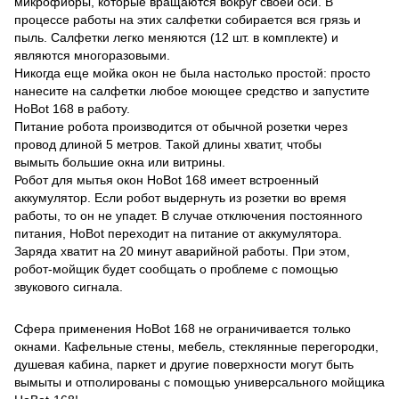
микрофибры, которые вращаются вокруг своей оси. В
процессе работы на этих салфетки собирается вся грязь и
пыль. Салфетки легко меняются (12 шт. в комплекте) и
являются многоразовыми.
Никогда еще мойка окон не была настолько простой: просто
нанесите на салфетки любое моющее средство и запустите
HoBot 168 в работу.
Питание робота производится от обычной розетки через
провод длиной 5 метров. Такой длины хватит, чтобы
вымыть большие окна или витрины.
Робот для мытья окон HoBot 168 имеет встроенный
аккумулятор. Если робот выдернуть из розетки во время
работы, то он не упадет. В случае отключения постоянного
питания, HoBot переходит на питание от аккумулятора.
Заряда хватит на 20 минут аварийной работы. При этом,
робот-мойщик будет сообщать о проблеме с помощью
звукового сигнала.
Сфера применения HoBot 168 не ограничивается только
окнами. Кафельные стены, мебель, стеклянные перегородки,
душевая кабина, паркет и другие поверхности могут быть
вымыты и отполированы с помощью универсального мойщика