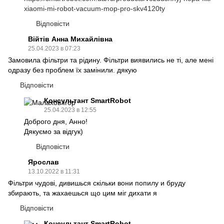
xiaomi-mi-robot-vacuum-mop-pro-skv4120ty
Відповісти
Війтів Анна Михайлівна
25.04.2023 в 07:23
Замовила фільтри та рідину. Фільтри виявились не ті, але мені
одразу без проблем їх замінили. дякую
Відповісти
Консультант SmartRobot
25.04.2023 в 12:55
Доброго дня, Анно!
Дякуємо за відгук)
Відповісти
Ярослав
13.10.2022 в 11:31
Фільтри чудові, дивишься скільки вони попилу и бруду
збирають, та жахаешься що цим міг дихати я
Відповісти
Консультант SmartRobot