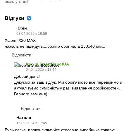
експлуатації
Відгуки
5
Юрій
03.04.2025 в 19:59
Xiaomi X20 MAX
нажаль не підійдуть....розмір оригінала 130х40 мм...
Відповісти
Ігор зі SmartRobotUA
04.04.2025 в 13:44
Добрий день!
Дякуємо за ваш відгук. Ми обов'язково все перевіримо й
актуалізуємо сумісність у разі виявлення розбіжностей.
Гарного вам дня)
Відповісти
Наталя
15.09.2024 в 17:45
Будь ласка, проконсультуйте стосовно виробника товару: