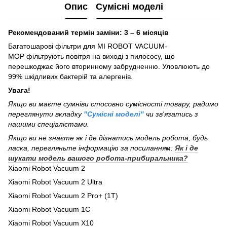
Опис
Сумісні моделі
Рекомендований термін заміни: 3 – 6 місяців
Багатошарові фільтри для MI ROBOT VACUUM-
MOP фільтрують повітря на виході з пилососу, що
перешкоджає його вторинному забрудненню. Уловлюють до
99% шкідливих бактерій та алергенів.
Увага!
Якщо ви маєте сумніви стосовно сумісності товару, радимо
переглянути вкладку
"Сумісні моделі"
чи зв'язатись з
нашими спеціалістами.
Якщо ви не знаєте як і де дізнатись модель робота, будь
ласка, перегляньте інформацію за посиланням:
Як і де
шукати модель вашого робота-прибиральника?
Xiaomi Robot Vacuum 2
Xiaomi Robot Vacuum 2 Ultra
Xiaomi Robot Vacuum 2 Pro+ (1Т)
Xiaomi Robot Vacuum 1C
Xiaomi Robot Vacuum X10