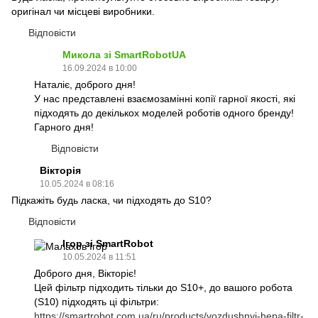
оригінал чи місцеві виробники.
Відповісти
Микола зі SmartRobotUA
16.09.2024 в 10:00
Наталіє, доброго дня!
У нас представлені взаємозамінні копії гарної якості, які
підходять до декількох моделей роботів одного бренду!
Гарного дня!
Відповісти
Вікторія
10.05.2024 в 08:16
Підкажіть будь ласка, чи підходять до S10?
Відповісти
Ігор зі SmartRobot
10.05.2024 в 11:51
Доброго дня, Вікторіє!
Цей фільтр підходить тільки до S10+, до вашого робота
(S10) підходять ці фільтри:
https://smartrobot.com.ua/ru/products/vozdushnyj-hepa-filtr-