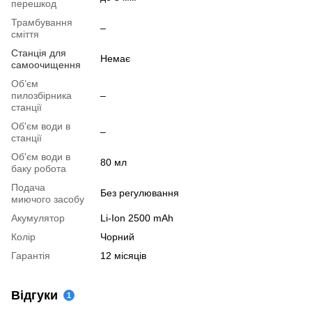
перешкод
Трамбування
–
сміття
Станція для
Немає
самоочищення
Об’єм
пилозбірника
–
станції
Об'єм води в
–
станції
Об'єм води в
80 мл
баку робота
Подача
Без регулювання
миючого засобу
Акумулятор
Li-Ion 2500 mAh
Колір
Чорний
Гарантія
12 місяців
Відгуки
1