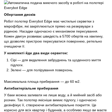
Обертання дисків
Робот полотер Everybot Edge має чистильні серветки з
мікрофібри, які закріплюються прямо на резервуари з
рідиною. Насадки одночасно є механізмом пересування.
Кожен двигун розвиває швидкість в 5700 обертів на хвилину,
що дозволяє пристрою пересуватися поверхнею, ретельно
очищаючи її.
У комплекті йде два види серветок:
Сірі — для видалення забруднень та щоденного миття
підлоги.
Зелені — для полірування поверхонь.
Максимальна площа прибирання — до 60 м2.
Антибактеріальне прибирання
У баки можна заливати не лише воду, а й мийний засіб або
розчин. Так полотер якісніше вимиє підлогу, і одночасно
дезінфікує її, створюючи антибактеріальне покриття. Це
корисно для всіх квартир і будинків, а особливо якщо ви маєте