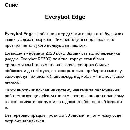
Опис
Everybot Edge
Everybot Edge
- робот полотер для миття підлог та будь-яких
інших гладких поверхонь. Використовується для вологого
протирання та сухого полірування підлоги.
Ця модель - новинка 2020 року. Відмінність від попередника
(моделі Everybot RS700) помітна: корпус став більш
ергономічним і тонким, що дозволяє пристрою ближче
під'їжджати до плінтуса, а також ретельно прибирати сміття у
важкодоступних місцях (наприклад, під меблями на невисоких
ніжках).
Також виробник покращив систему навігації та пересування:
робот став краще орієнтуватися у просторі, що дозволяє йому
вчасно помічати предмети на підлозі та обережно об'їжджати
їх.
Безперервно працює протягом 90 хвилин, а потім йому буде
потрібно зарядитися.