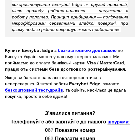
використовувати Everybot Edge як другий пристрій,
після проходу робота-пилососа — запускати в
роботу полотер. Принцип прибирання — полірування
мікрофібровими серветками гладкої поверхні, при
цьому подача рідини покращує якість прибирання».
Купити Everybot Edge з
безкоштовною доставкою
по
Києву та Україні можна у нашому інтернет-магазині. Ми
приймаємо до оплати банківські картки
Visa / MasterCard,
працюють системи безвідсоткового розтермінування.
Якщо ви бажаєте на власні очі переконатися в
неперевершеній якості роботи
Everybot Edge
, замовте
безкоштовний тест-драйв
,
та оцініть, наскільки це вдала
покупка, просто в себе вдома!
З’явилися питання?
Телефонуйте або завітайте до нашого
шоуруму:
0
6
7
Показати номер
0
6
3
Показати номер