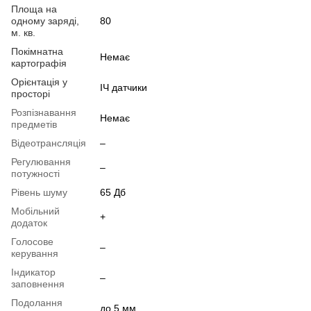
Площа на
одному заряді,
80
м. кв.
Покімнатна
Немає
картографія
Орієнтація у
ІЧ датчики
просторі
Розпізнавання
Немає
предметів
Відеотрансляція
–
Регулювання
–
потужності
Рівень шуму
65 Дб
Мобільний
+
додаток
Голосове
–
керування
Індикатор
–
заповнення
Подолання
до 5 мм