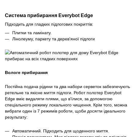
Система прибирання Everybot Edge
Підходить для гладких підлогових покриттів:
Плитки та ламінату.
Лінолеуму, паркету та дерев'яної підлоги
Вологе прибирання
Постійна подача рідини та два набори серветок забезпечують
ретельне та якісне миття підлоги. Робот полотер Everybot
Edge вміє видаляти плями, що в'їлися, за допомогою
спеціального режиму локального чищення. Крім того, можна
вибрати один із 7 режимів роботи, щоби досягти ідеального
результату:
Автоматичний. Підходить для щоденного миття.
Прохід периметром. Миє підлоги вздовж стін та плінтусів,