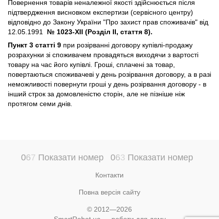
Повернення товарів неналежної якості здійснюється після
підтвердження висновком експертизи (сервісного центру)
відповідно до Закону України "Про захист прав споживачів" від
12.05.1991
№ 1023-XII (Розділ II, стаття 8).
Пункт 3 статті 9
при розірванні договору купівлі-продажу
розрахунки зі споживачем провадяться виходячи з вартості
товару на час його купівлі. Гроші, сплачені за товар,
повертаються споживачеві у день розірвання договору, а в разі
неможливості повернути гроші у день розірвання договору - в
інший строк за домовленістю сторін, але не пізніше ніж
протягом семи днів.
0
6
7
Показати номер
0
6
3
Показати номер
Контакти
Повна версія сайту
© 2012—2026