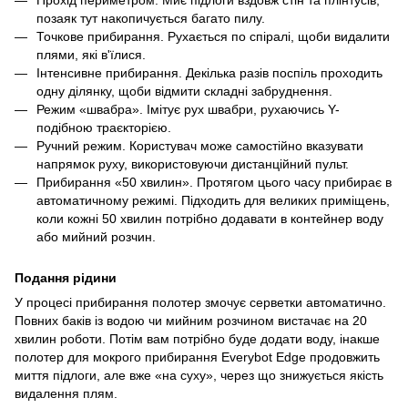
позаяк тут накопичується багато пилу.
Точкове прибирання. Рухається по спіралі, щоби видалити
плями, які в'їлися.
Інтенсивне прибирання. Декілька разів поспіль проходить
одну ділянку, щоби відмити складні забруднення.
Режим «швабра». Імітує рух швабри, рухаючись Y-
подібною траєкторією.
Ручний режим. Користувач може самостійно вказувати
напрямок руху, використовуючи дистанційний пульт.
Прибирання «50 хвилин». Протягом цього часу прибирає в
автоматичному режимі. Підходить для великих приміщень,
коли кожні 50 хвилин потрібно додавати в контейнер воду
або мийний розчин.
Подання рідини
У процесі прибирання полотер змочує серветки автоматично.
Повних баків із водою чи мийним розчином вистачає на 20
хвилин роботи. Потім вам потрібно буде додати воду, інакше
полотер для мокрого прибирання Everybot Edge продовжить
миття підлоги, але вже «на суху», через що знижується якість
видалення плям.