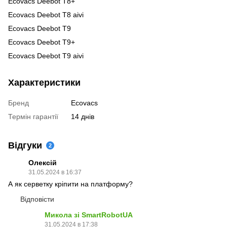
Ecovacs Deebot T8+
Ecovacs Deebot T8 aivi
Ecovacs Deebot T9
Ecovacs Deebot T9+
Ecovacs Deebot T9 aivi
Характеристики
Бренд
Ecovacs
Термін гарантії
14 днів
Відгуки
2
Олексій
31.05.2024 в 16:37
А як серветку кріпити на платформу?
Відповісти
Микола зі SmartRobotUA
31.05.2024 в 17:38