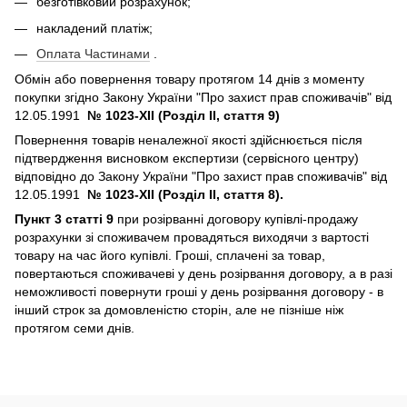
безготівковий розрахунок;
накладений платіж;
Оплата Частинами
.
Обмін або повернення товару протягом 14 днів з моменту
покупки згідно Закону України "Про захист прав споживачів" від
12.05.1991
№ 1023-XII (Розділ II, стаття 9)
Повернення товарів неналежної якості здійснюється після
підтвердження висновком експертизи (сервісного центру)
відповідно до Закону України "Про захист прав споживачів" від
12.05.1991
№ 1023-XII (Розділ II, стаття 8).
Пункт 3 статті 9
при розірванні договору купівлі-продажу
розрахунки зі споживачем провадяться виходячи з вартості
товару на час його купівлі. Гроші, сплачені за товар,
повертаються споживачеві у день розірвання договору, а в разі
неможливості повернути гроші у день розірвання договору - в
інший строк за домовленістю сторін, але не пізніше ніж
протягом семи днів.