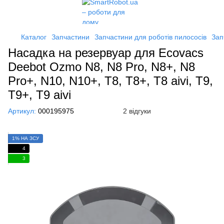
Каталог
Запчастини
Запчастини для роботів пилососів
Зап
Насадка на резервуар для Ecovacs
Deebot Ozmo N8, N8 Pro, N8+, N8
Pro+, N10, N10+, T8, T8+, T8 aivi, T9,
T9+, T9 aivi
Артикул:
000195975
2 відгуки
1% НА ЗСУ
4
3