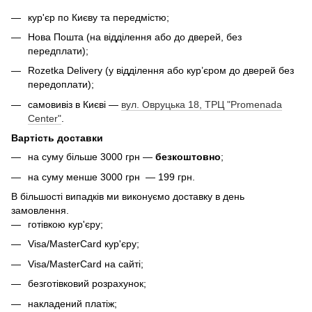
кур'єр по Києву та передмістю;
Нова Пошта (на відділення або до дверей, без
передплати);
Rozetka Delivery (у відділення або кур’єром до дверей без
передоплати);
самовивіз в Києві —
вул. Овруцька 18, ТРЦ "Promenada
Center"
.
Вартість доставки
на суму більше 3000 грн —
безкоштовно
;
на суму менше 3000 грн — 199 грн.
В більшості випадків ми виконуємо доставку в день
замовлення.
готівкою кур'єру;
Visa/MasterCard кур'єру;
Visa/MasterCard на сайті;
безготівковий розрахунок;
накладений платіж;