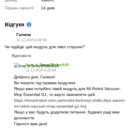
Термін гарантії
14 днів
Відгуки
2
Галина
11.12.2025 в 09:59
Чи підійде цей модуль для лівої сторони?
Відповісти
Ігор зі SmartRobotUA
11.12.2025 в 10:08
Доброго дня, Галино!
Ви пишете під правим модулем.
Якщо вам потрібен лівий модуль для Mi Robot Vacuum-
Mop Essential G1, то варто замовляти цей:
https://smartrobot.com.ua/modul-bichnoyi-shitki-dlya-xiaomi-
mi-robot-vacuum-mop-essential-g1-livij
Якщо у вас будуть додаткові питання, будемо раді вам
допомогти.
Гарного вам дня)