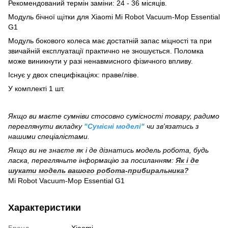
Рекомендований термін заміни: 24 - 36 місяців.
Модуль бiчної щітки для Xiaomi Mi Robot Vacuum-Mop Essential
G1
Модуль бокового колеса має достатній запас міцності та при
звичайній експлуатації практично не зношується. Поломка
може виникнути у разі ненавмисного фізичного впливу.
Існує у двох специфікаціях: праве/ліве.
У комплекті 1 шт.
Якщо ви маєте сумніви стосовно сумісності товару, радимо
переглянути вкладку
"Сумісні моделі"
чи зв'язатись з
нашими спеціалістами.
Якщо ви не знаєте як і де дізнатись модель робота, будь
ласка, перегляньте інформацію за посиланням:
Як і де
шукати модель вашого робота-прибиральника?
Mi Robot Vacuum-Mop Essential G1
Характеристики
Бренд
Xiaomi