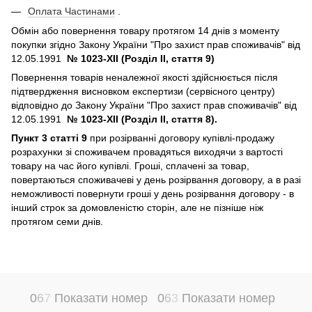
Оплата Частинами
.
Обмін або повернення товару протягом 14 днів з моменту
покупки згідно Закону України "Про захист прав споживачів" від
12.05.1991
№ 1023-XII (Розділ II, стаття 9)
Повернення товарів неналежної якості здійснюється після
підтвердження висновком експертизи (сервісного центру)
відповідно до Закону України "Про захист прав споживачів" від
12.05.1991
№ 1023-XII (Розділ II, стаття 8).
Пункт 3 статті 9
при розірванні договору купівлі-продажу
розрахунки зі споживачем провадяться виходячи з вартості
товару на час його купівлі. Гроші, сплачені за товар,
повертаються споживачеві у день розірвання договору, а в разі
неможливості повернути гроші у день розірвання договору - в
інший строк за домовленістю сторін, але не пізніше ніж
протягом семи днів.
0
6
7
Показати номер
0
6
3
Показати номер