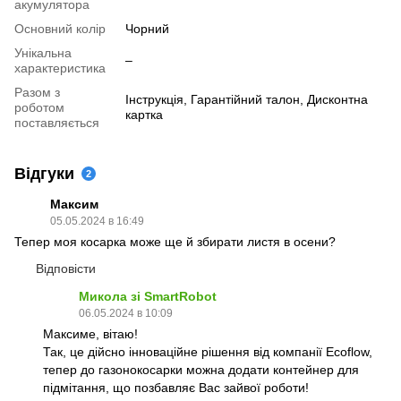
акумулятора
Основний колір
Чорний
Унікальна
–
характеристика
Разом з
Інструкція, Гарантійний талон, Дисконтна
роботом
картка
поставляється
Відгуки
2
Максим
05.05.2024 в 16:49
Тепер моя косарка може ще й збирати листя в осени?
Відповісти
Микола зі SmartRobot
06.05.2024 в 10:09
Максиме, вітаю!
Так, це дійсно інноваційне рішення від компанії Ecoflow,
тепер до газонокосарки можна додати контейнер для
підмітання, що позбавляє Вас зайвої роботи!