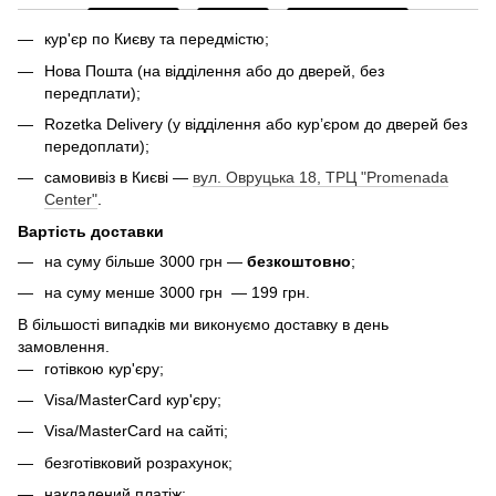
кур'єр по Києву та передмістю;
Нова Пошта (на відділення або до дверей, без
передплати);
Rozetka Delivery (у відділення або кур’єром до дверей без
передоплати);
самовивіз в Києві —
вул. Овруцька 18, ТРЦ "Promenada
Center"
.
Вартість доставки
на суму більше 3000 грн —
безкоштовно
;
на суму менше 3000 грн — 199 грн.
В більшості випадків ми виконуємо доставку в день
замовлення.
готівкою кур'єру;
Visa/MasterCard кур'єру;
Visa/MasterCard на сайті;
безготівковий розрахунок;
накладений платіж;