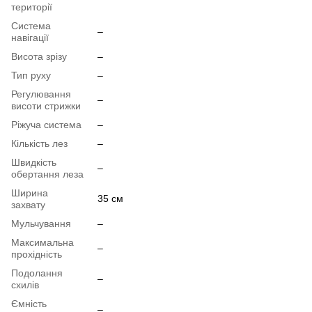
території
Система
–
навігації
Висота зрізу
–
Тип руху
–
Регулювання
–
висоти стрижки
Ріжуча система
–
Кількість лез
–
Швидкість
–
обертання леза
Ширина
35 см
захвату
Мульчування
–
Максимальна
–
прохідність
Подолання
–
схилів
Ємність
–