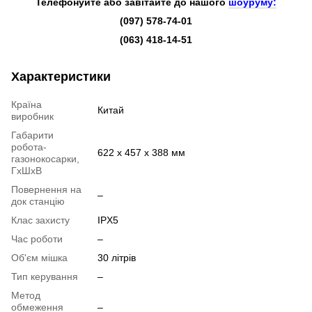
Телефонуйте або завітайте до нашого
шоуруму:
(097) 578-74-01
(063) 418-14-51
Характеристики
Країна
Китай
виробник
Габарити
робота-
622 х 457 х 388 мм
газонокосарки,
ГхШхВ
Повернення на
–
док станцію
Клас захисту
IPX5
Час роботи
–
Об'єм мішка
30 літрів
Тип керування
–
Метод
обмеження
–