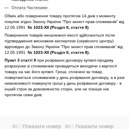
Оплата Частинами
.
Обмін або повернення товару протягом 14 днів з моменту
покупки згідно Закону України "Про захист прав споживачів" від
12.05.1991
№ 1023-XII (Розділ II, стаття 9)
Повернення товарів неналежної якості здійснюється після
підтвердження висновком експертизи (сервісного центру)
відповідно до Закону України "Про захист прав споживачів" від
12.05.1991
№ 1023-XII (Розділ II, стаття 8).
Пункт 3 статті 9
при розірванні договору купівлі-продажу
розрахунки зі споживачем провадяться виходячи з вартості
товару на час його купівлі. Гроші, сплачені за товар,
повертаються споживачеві у день розірвання договору, а в разі
неможливості повернути гроші у день розірвання договору - в
інший строк за домовленістю сторін, але не пізніше ніж
протягом семи днів.
0
6
7
Показати номер
0
6
3
Показати номер