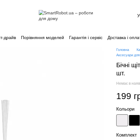
У
т-драйв
Порівняння моделей
Гарантія і сервіс
Доставка і опла
Каталог
Головна
К
Аксесуари для
Бічні щі
шт.
Немає в наяв
199 г
Кольори
Комплект