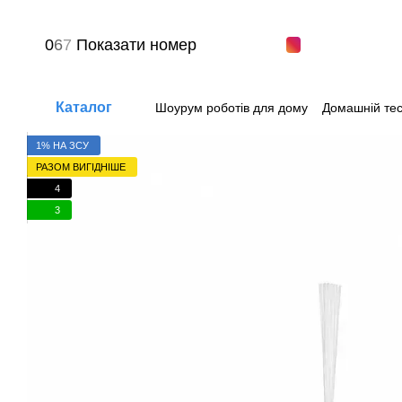
Перейти до основного контенту
0
6
7
Показати номер
Каталог
Шоурум роботів для дому
Домашній тес
Питання-відповіді
Угода користувача
1% НА ЗСУ
РАЗОМ ВИГІДНІШЕ
4
3