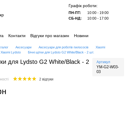
Графік роботи:
ПН-ПТ:
10:00 - 19:00
кр
СБ-НД:
10:00 - 17:00
та
Контакти
Відгуки про магазин
Новини
аталог
Аксесуари
Аксесуари для роботів пилососів
Xiaomi
 Xiaomi Lydsto
Бічні щітки для Lydsto G2 White/Black - 2 шт.
тки для Lydsto G2 White/Black - 2
Артикул
YM-G2-W03-
03
ності
2 відгуки
рн