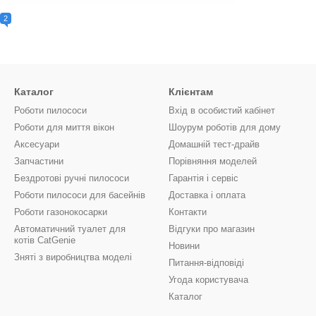
2
Каталог
Клієнтам
Роботи пилососи
Вхід в особистий кабінет
Роботи для миття вікон
Шоурум роботів для дому
Аксесуари
Домашній тест-драйв
Запчастини
Порівняння моделей
Бездротові ручні пилососи
Гарантія і сервіс
Роботи пилососи для басейнів
Доставка і оплата
Роботи газонокосарки
Контакти
Автоматичний туалет для
Відгуки про магазин
котів CatGenie
Новини
Зняті з виробництва моделі
Питання-відповіді
Угода користувача
Каталог