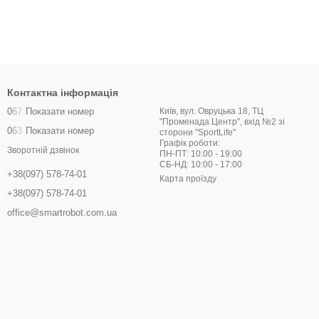
Контактна інформація
0
6
7
Показати номер
Київ, вул. Овруцька 18, ТЦ
"Променада Центр", вхід №2 зі
0
6
3
Показати номер
сторони "SportLife"
Графік роботи:
Зворотній дзвінок
ПН-ПТ: 10:00 - 19:00
СБ-НД: 10:00 - 17:00
+38(097) 578-74-01
Карта проїзду
+38(097) 578-74-01
office@smartrobot.com.ua