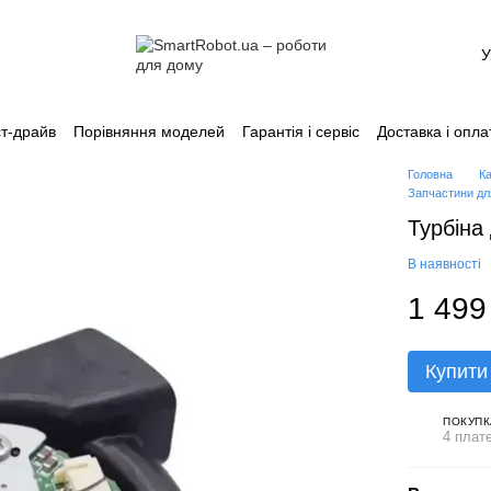
У
т-драйв
Порівняння моделей
Гарантія і сервіс
Доставка і опла
Каталог
Головна
К
Запчастини дл
Турбіна
В наявності
1 499
Купити
ПОКУПК
4 плат