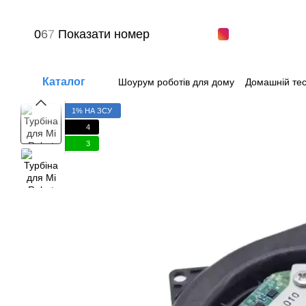
Перейти до основного контенту
0
6
7
Показати номер
Каталог
Шоурум роботів для дому
Домашній тес
Питання-відповіді
Угода користувача
1% НА ЗСУ
4
3