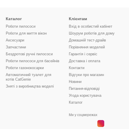
Каталог
Клієнтам
Роботи пилососи
Вхід в особистий кабінет
Роботи для миття вікон
Шоурум роботів для дому
Аксесуари
Домашній тест-драйв
Запчастини
Порівняння моделей
Бездротові ручні пилососи
Гарантія і сервіс
Роботи пилососи для басейнів
Доставка і оплата
Роботи газонокосарки
Контакти
Автоматичний туалет для
Відгуки про магазин
котів CatGenie
Новини
Зняті з виробництва моделі
Питання-відповіді
Угода користувача
Каталог
Ми у соцмережах