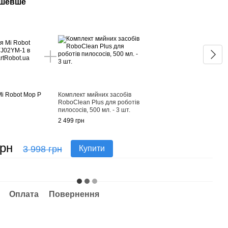
ешевше
Раз
Mi Robot Mop P
Комплект мийних засобів
Турб
RoboClean Plus для роботів
1 499
пилососів, 500 мл. - 3 шт.
2 499 грн
грн
3 
3 998 грн
Купити
Оплата
Повернення