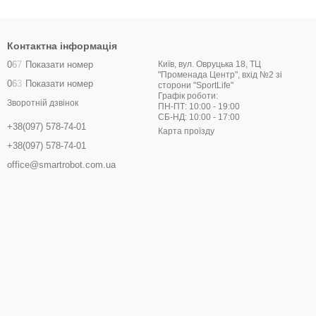
Контактна інформація
0
6
7
Показати номер
Київ, вул. Овруцька 18, ТЦ
"Променада Центр", вхід №2 зі
0
6
3
Показати номер
сторони "SportLife"
Графік роботи:
Зворотній дзвінок
ПН-ПТ: 10:00 - 19:00
СБ-НД: 10:00 - 17:00
+38(097) 578-74-01
Карта проїзду
+38(097) 578-74-01
office@smartrobot.com.ua