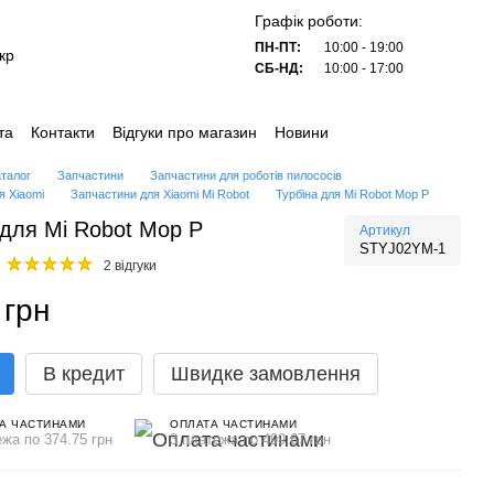
Графік роботи:
ПН-ПТ:
10:00 - 19:00
кр
СБ-НД:
10:00 - 17:00
та
Контакти
Відгуки про магазин
Новини
аталог
Запчастини
Запчастини для роботів пилососів
я Xiaomi
Запчастини для Xiaomi Mi Robot
Турбіна для Mi Robot Mop P
 для Mi Robot Mop P
Артикул
STYJ02YM-1
2 відгуки
 грн
В кредит
Швидке замовлення
А ЧАСТИНАМИ
ОПЛАТА ЧАСТИНАМИ
ежа по 374.75 грн
3 платежа по 499.67 грн