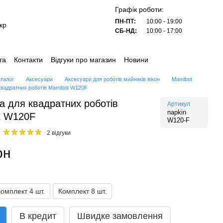
Графік роботи:
ПН-ПТ:
10:00 - 19:00
кр
СБ-НД:
10:00 - 17:00
та
Контакти
Відгуки про магазин
Новини
аталог
Аксесуари
Аксесуари для роботів мийників вікон
Mamibot
квадратних роботів Mamibot W120F
а для квадратних роботів
Артикул
napkin
t W120F
W120-F
2 відгуки
рн
Комплект 4 шт.
Комплект 8 шт.
В кредит
Швидке замовлення