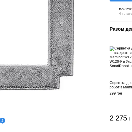
ПОКУПК
4 плат
Разом д
Серветка дл
роботів Mam
299 грн
2 275 
2