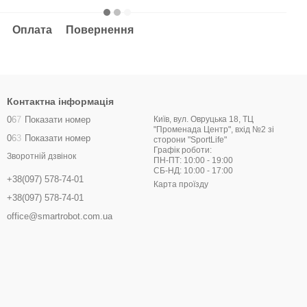
Оплата
Повернення
Контактна інформація
0
6
7
Показати номер
Київ, вул. Овруцька 18, ТЦ
"Променада Центр", вхід №2 зі
0
6
3
Показати номер
сторони "SportLife"
Графік роботи:
Зворотній дзвінок
ПН-ПТ: 10:00 - 19:00
СБ-НД: 10:00 - 17:00
+38(097) 578-74-01
Карта проїзду
+38(097) 578-74-01
office@smartrobot.com.ua