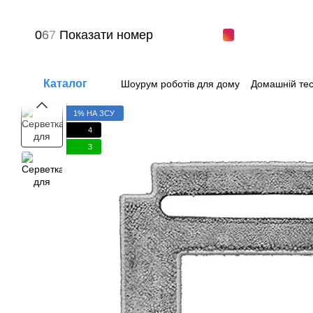
Перейти до основного контенту
0
6
7
Показати номер
Каталог
Шоурум роботів для дому
Домашній тес
Питання-відповіді
Угода користувача
1% НА ЗСУ
4
3