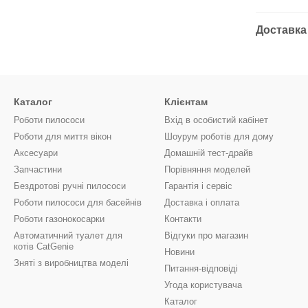
Доставка
Каталог
Клієнтам
Роботи пилососи
Вхід в особистий кабінет
Роботи для миття вікон
Шоурум роботів для дому
Аксесуари
Домашній тест-драйв
Запчастини
Порівняння моделей
Бездротові ручні пилососи
Гарантія і сервіс
Роботи пилососи для басейнів
Доставка і оплата
Роботи газонокосарки
Контакти
Автоматичний туалет для
Відгуки про магазин
котів CatGenie
Новини
Зняті з виробництва моделі
Питання-відповіді
Угода користувача
Каталог