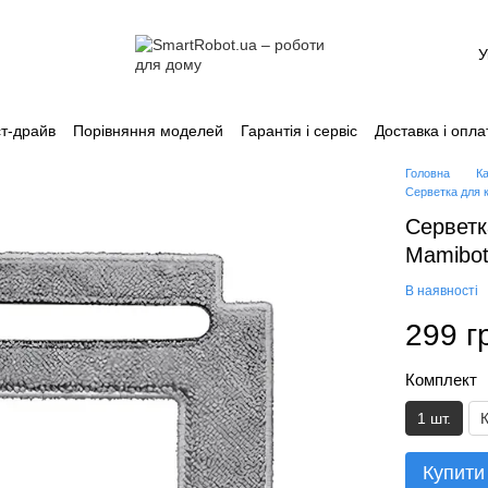
У
т-драйв
Порівняння моделей
Гарантія і сервіс
Доставка і опла
Каталог
Головна
К
Серветка для 
Серветк
Mamibo
В наявності
299 г
Комплект
1 шт.
Купити