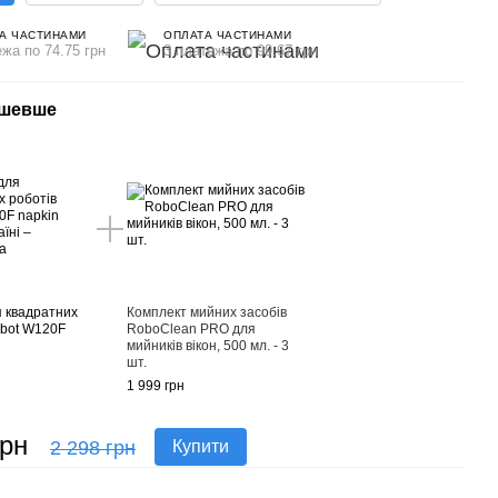
А ЧАСТИНАМИ
ОПЛАТА ЧАСТИНАМИ
ежа по 74.75 грн
3 платежа по 99.67 грн
ешевше
я квадратних
Комплект мийних засобів
ibot W120F
RoboClean PRO для
мийників вікон, 500 мл. - 3
шт.
1 999 грн
грн
2 298 грн
Купити