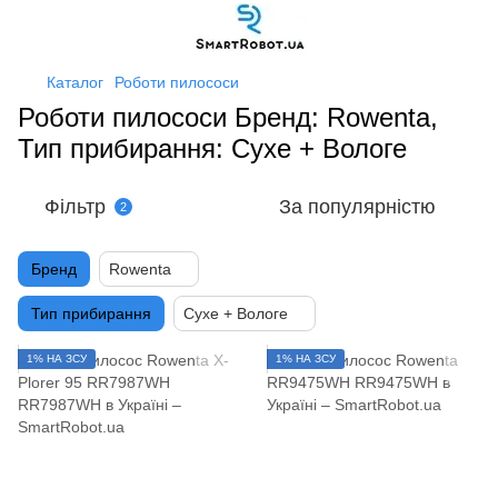
Каталог
Роботи пилососи
Роботи пилососи Бренд: Rowenta,
Тип прибирання: Сухе + Вологе
Фільтр
За популярністю
2
Бренд
Rowenta
Тип прибирання
Сухе + Вологе
1% НА ЗСУ
1% НА ЗСУ