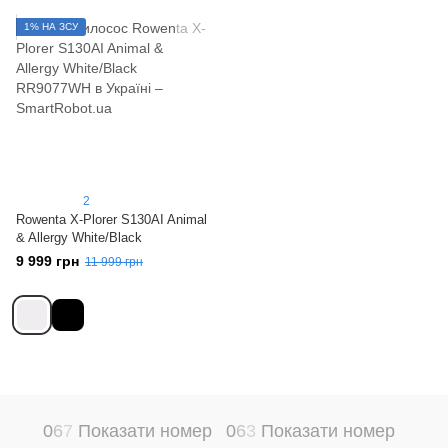
1% НА ЗСУ
2
Rowenta X-Plorer S130AI Animal
& Allergy White/Black
9 999 грн
11 999 грн
0
6
7
Показати номер
0
6
3
Показати номер