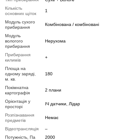
Кількість
1
основних щіток
Модуль сухого
Комбінована / комбіновані
прибирання
Модуль
вологого
Нерухома
прибирання
Прибирання
+
килимів
Площа на
одному заряді,
180
м. кв.
Покімнатна
2 плани
картографія
Орієнтація у
ІЧ датчики, Лідар
просторі
Розпізнавання
Немає
предметів
Відеотрансляція
–
Потужність, Па
2000