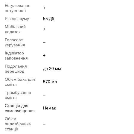
Регулювання
+
потужності
Рівень шуму
55 Дб
Мобільний
+
додаток
Голосове
–
керування
Індикатор
+
заповнення
Подолання
до 20 мм
перешкод
Об'єм бака для
570 мл
сміття
Трамбування
–
сміття
Станція для
Немає
самоочищення
Об’єм
пилозбірника
–
станції