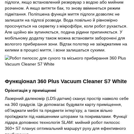
підлоги, якщо встановлений резервуар з водою або мийним
розчином. А якщо витягти бак, то знову ввімкнеться режим
підмітання. Поліпшена функція миття підлоги дозволяє не
залишати на підлозі розводи. Вода повільно й рівномірно
просочується на серветку з мікрофібри, коли робот рухається.
Але щойно він зупиняється, подача рідини припиняється. У
мобільному додатку також можна встановити заборонені для
вологого прибирання зони. Відтак полотер не заїжджатиме на
килими в процесі миття, і вони залишаться сухими.
Функціонал 360 Plus Vacuum Cleaner S7 White
Орієнтація у приміщенні
Лазерний далекомір (LDS-датчик) сканує простір навколо себе
на 360 градусів. Це допомагає будувати карту приміщення,
об'їжджати меблі та предмети інтер'єру, а також вільно
проїжджати під навішеними шторами та покривалами. Функції
лідара доповнює технологія SLAM: мийний робот пилосос
360+ S7 планує оптимальний маршрут руху для ефективного