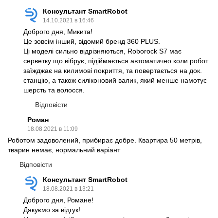
Консультант SmartRobot
14.10.2021 в 16:46
Доброго дня, Микита!
Це зовсім інший, відомий бренд 360 PLUS.
Ці моделі сильно відрізняються, Roborock S7 має
серветку що вібрує, підіймається автоматично коли робот
заїжджає на килимові покриття, та повертається на док.
станцію, а також силіконовий валик, який менше намотує
шерсть та волосся.
Відповісти
Роман
18.08.2021 в 11:09
Роботом задоволений, прибирає добре. Квартира 50 метрів,
тварин немає, нормальний варіант
Відповісти
Консультант SmartRobot
18.08.2021 в 13:21
Доброго дня, Романе!
Дякуємо за відгук!