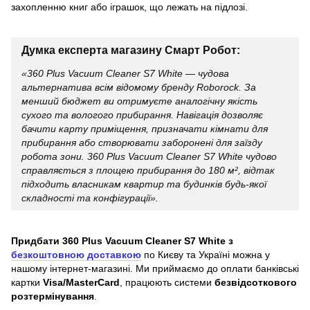
захопленню книг або іграшок, що лежать на підлозі.
Думка експерта магазину Смарт Робот:
«360 Plus Vacuum Cleaner S7 White — чудова
альтернатива всім відомому бренду Roborock. За
менший бюджет ви отримуєте аналогічну якість
сухого та вологого прибирання. Навігація дозволяє
бачити карту приміщення, призначати кімнати для
прибирання або створювати заборонені для заїзду
робота зони. 360 Plus Vacuum Cleaner S7 White чудово
справляється з площею прибирання до 180 м², відтак
підходить власникам квартир та будинків будь-якої
складності та конфігурації».
Придбати 360 Plus Vacuum Cleaner S7 White з
безкоштовною доставкою
по Києву та Україні можна у
нашому інтернет-магазині. Ми приймаємо до оплати банківські
картки
Visa/MasterCard
, працюють системи
безвідсоткового
розтермінування
.