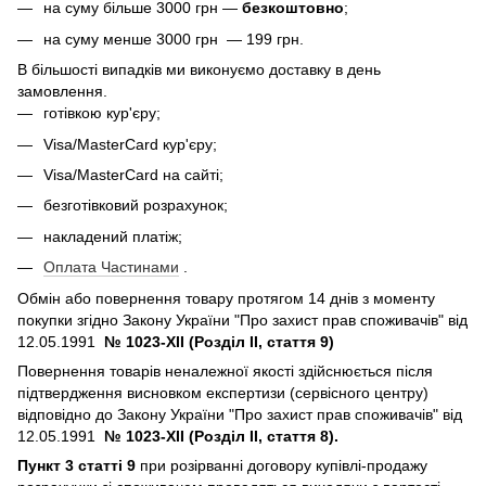
на суму більше 3000 грн —
безкоштовно
;
на суму менше 3000 грн — 199 грн.
В більшості випадків ми виконуємо доставку в день
замовлення.
готівкою кур'єру;
Visa/MasterCard кур'єру;
Visa/MasterCard на сайті;
безготівковий розрахунок;
накладений платіж;
Оплата Частинами
.
Обмін або повернення товару протягом 14 днів з моменту
покупки згідно Закону України "Про захист прав споживачів" від
12.05.1991
№ 1023-XII (Розділ II, стаття 9)
Повернення товарів неналежної якості здійснюється після
підтвердження висновком експертизи (сервісного центру)
відповідно до Закону України "Про захист прав споживачів" від
12.05.1991
№ 1023-XII (Розділ II, стаття 8).
Пункт 3 статті 9
при розірванні договору купівлі-продажу