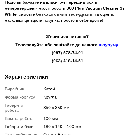
Якщо ви бажаєте на власні очі переконатися в
неперевершеній якості роботи
360 Plus Vacuum Cleaner S7
White
, замовте
безкоштовний тест-драйв
,
та оцініть,
наскільки це вдала покупка, просто в себе вдома!
З’явилися питання?
Телефонуйте або завітайте до нашого
шоуруму:
(097) 578-74-01
(063) 418-14-51
Характеристики
Виробник
Китай
Форма корпусу
Кругла
Габарити
350 х 350 мм
робота
Висота робота
100 мм
Габарити бази
180 х 140 х 100 мм
Тип прибирання
Сухе + Вологе