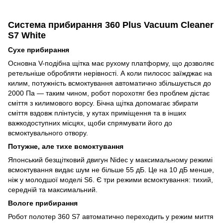
Система прибирання 360 Plus Vacuum Cleaner
S7 White
Сухе прибирання
Основна V-подібна щітка має рухому платформу, що дозволяє
ретельніше обробляти нерівності. А коли пилосос заїжджає на
килим, потужність всмоктування автоматично збільшується до
2000 Па — таким чином, робот порохотяг без проблем дістає
сміття з килимового ворсу. Бічна щітка допомагає збирати
сміття вздовж плінтусів, у кутах приміщення та в інших
важкодоступних місцях, щоби спрямувати його до
всмоктувального отвору.
Потужне, але тихе всмоктування
Японський безщітковий двигун Nidec у максимальному режимі
всмоктування видає шум не більше 55 дБ. Це на 10 дБ менше,
ніж у молодшої моделі S6. Є три режими всмоктування: тихий,
середній та максимальний.
Вологе прибирання
Робот полотер 360 S7 автоматично переходить у режим миття