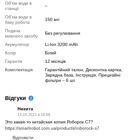
Об'єм води в
–
станції
Об'єм води в
150 мл
баку робота
Подача
Без регулювання
миючого засобу
Акумулятор
Li-Ion 3200 mAh
Колір
Білий
Гарантія
12 місяців
Комплектація
Гарантійний талон, Дисконтна картка,
Зарядна база, Інструкція, Прецизійні
фільтри – 6 шт.
Відгуки
2
Никита
14.10.2021 в 16:08
Это какая-то китайская копия Роборок С7?
https://smartrobot.com.ua/products/roborock-s7
Відповісти