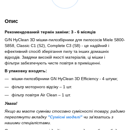
Опис
Рекомендований термін заміни: 3 - 6 місяців
G/N HyClean 3D мішки-пилозбірники для пилососів Miele S800-
S858, Classic C1 (S2), Complete C3 (S8) - це надійний і
ефективний спосіб зберігання пилу та інших домашніх
відходів. Завдяки високій якості матеріалів, ці мішки і
фільтри забезпечують чисте повітря в приміщенні.
В упаковку входять:
мішки-пилозбірники GN HyClean 3D Efficiency - 4 штуки;
фільтр моторного відсіку – 1 шт.
фільтр повітря Air Clean – 1 шт.
Увага!
Якщо ви маєте сумніви стосовно сумісності товару, радимо
переглянути вкладку
"Сумісні моделі"
чи зв'язатись з
нашими спеціалістами.