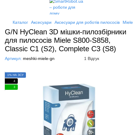
Каталог
Аксесуари
Аксесуари для роботів пилососів
Miele
G/N HyClean 3D мішки-пилозбірники
для пилососів Miele S800-S858,
Classic C1 (S2), Complete C3 (S8)
Артикул:
meshki-miele-gn
1 Відгук
1% НА ЗСУ
4
3