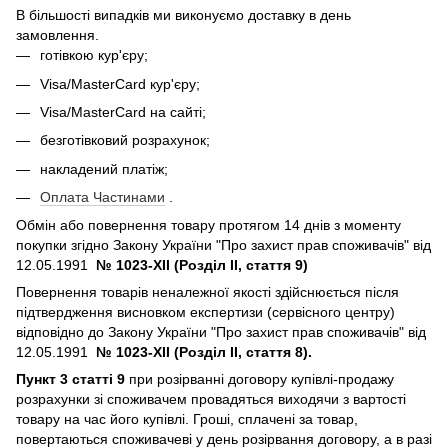
В більшості випадків ми виконуємо доставку в день
замовлення.
готівкою кур'єру;
Visa/MasterCard кур'єру;
Visa/MasterCard на сайті;
безготівковий розрахунок;
накладений платіж;
Оплата Частинами
.
Обмін або повернення товару протягом 14 днів з моменту
покупки згідно Закону України "Про захист прав споживачів" від
12.05.1991
№ 1023-XII (Розділ II, стаття 9)
Повернення товарів неналежної якості здійснюється після
підтвердження висновком експертизи (сервісного центру)
відповідно до Закону України "Про захист прав споживачів" від
12.05.1991
№ 1023-XII (Розділ II, стаття 8).
Пункт 3 статті 9
при розірванні договору купівлі-продажу
розрахунки зі споживачем провадяться виходячи з вартості
товару на час його купівлі. Гроші, сплачені за товар,
повертаються споживачеві у день розірвання договору, а в разі