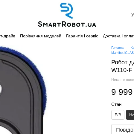
У
т-драйв
Порівняння моделей
Гарантія і сервіс
Доставка і опла
Каталог
Головна
К
Mamibot iGLA
Робот д
W110-F
Немає в наяв
9 999
Стан
Б/В
Н
Повідо