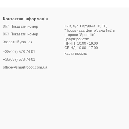
Контактна інформація
0
6
7
Показати номер
Київ, вул. Овруцька 18, ТЦ
"Променада Центр", вхід №2 зі
0
6
3
Показати номер
сторони "SportLife"
Графік роботи:
Зворотній дзвінок
ПН-ПТ: 10:00 - 19:00
СБ-НД: 10:00 - 17:00
+38(097) 578-74-01
Карта проїзду
+38(097) 578-74-01
office@smartrobot.com.ua