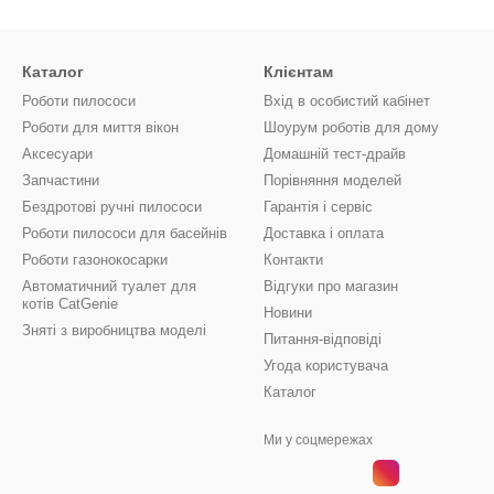
Каталог
Клієнтам
Роботи пилососи
Вхід в особистий кабінет
Роботи для миття вікон
Шоурум роботів для дому
Аксесуари
Домашній тест-драйв
Запчастини
Порівняння моделей
Бездротові ручні пилососи
Гарантія і сервіс
Роботи пилососи для басейнів
Доставка і оплата
Роботи газонокосарки
Контакти
Автоматичний туалет для
Відгуки про магазин
котів CatGenie
Новини
Зняті з виробництва моделі
Питання-відповіді
Угода користувача
Каталог
Ми у соцмережах