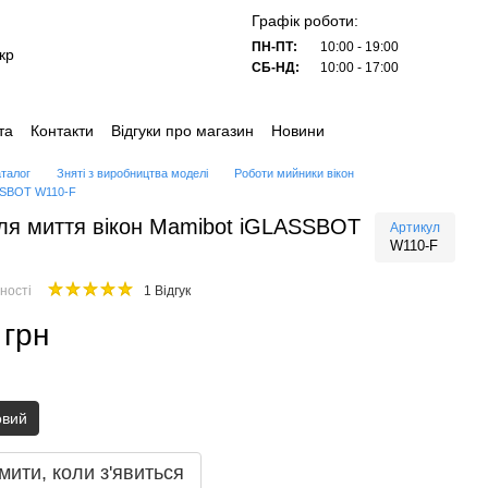
Графік роботи:
ПН-ПТ:
10:00 - 19:00
кр
СБ-НД:
10:00 - 17:00
та
Контакти
Відгуки про магазин
Новини
аталог
Зняті з виробництва моделі
Роботи мийники вікон
SSBOT W110-F
ля миття вікон Mamibot iGLASSBOT
Артикул
W110-F
ності
1 Відгук
 грн
овий
мити, коли з'явиться