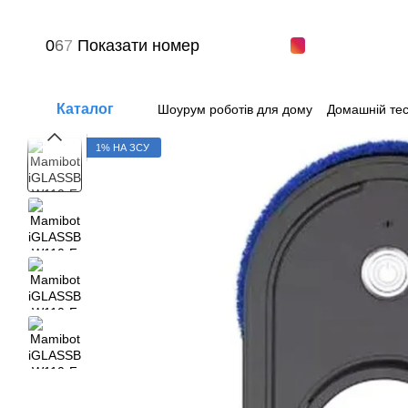
Перейти до основного контенту
0
6
7
Показати номер
Каталог
Шоурум роботів для дому
Домашній тес
Питання-відповіді
Угода користувача
1% НА ЗСУ