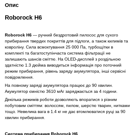
Опис
Roborock H6
Roborock H6
— ручний бездротовий пилосос для сухого
прибирання твердих покриттів для підлоги, а також килимів та
ковроліну. Сила всмоктування 25 000 Па, турбощітки в
комплекті та багатоступінчаста система фільтрації не
залишають шансів сміттю. На OLED-дисплей з роздільною
здатністю 1.3 дюйма виводиться інформація про поточний
режим прибирання, рівень заряду акумулятора, інші сервісні
повідомлення.
На повному заряді акумулятора працює до 90 хвилин.
Акумулятор ємністю 3610 мАг заряджається за 4 години.
Декілька режимів роботи дозволяють впоратися з різним
побутовим сміттям: волоссям, пилом, шерстю тварин, нитками
тощо. Невелика вага в 1.4 кг не дає втомлюватися руці за 90
хвилин прибирання.
Система прибирання Roborock H6