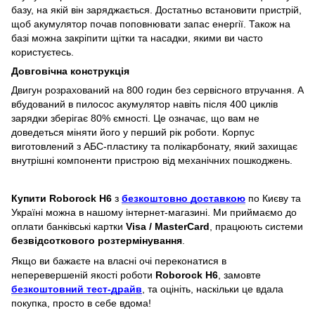
базу, на якій він заряджається. Достатньо встановити пристрій,
щоб акумулятор почав поповнювати запас енергії. Також на
базі можна закріпити щітки та насадки, якими ви часто
користуєтесь.
Довговічна конструкція
Двигун розрахований на 800 годин без сервісного втручання. А
вбудований в пилосос акумулятор навіть після 400 циклів
зарядки зберігає 80% ємності. Це означає, що вам не
доведеться міняти його у перший рік роботи. Корпус
виготовлений з АБС-пластику та полікарбонату, який захищає
внутрішні компоненти пристрою від механічних пошкоджень.
Купити
Roborock H6
 з 
безкоштовно доставкою
 по Києву та 
Україні можна в нашому інтернет-магазині. Ми приймаємо до 
оплати банківські картки 
Visa / MasterCard
, працюють системи 
безвідсоткового розтермінування
.
Якщо ви бажаєте на власні очі переконатися в 
неперевершеній якості роботи 
Roborock H6
, замовте 
безкоштовний тест-драйв
, та оцініть, наскільки це вдала 
покупка, просто в себе вдома!