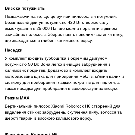
Висока потужність
Незважаючи на те, що це ручний пилосос, він потужний.
Безщітковий двигун потужністю 420 Вт створює силу
всмоктування в 25 000 Па, що можна порівняти з рівнем
звичайних пилососів. Збирає навіть невеликі частинки пилу,
що знаходяться в глибині килимового ворсу.
Насадки
У комплект входить турбощітка з окремим двигуном
потужністю 50 Вт. Вона легко вичищає забруднення з
килимових покриттів. Додатково в комплект входить
моторизована щітка для прибирання меблів, м'який валик із
силікону для прибирання гладких покриттів для підлоги, а
також насадки для прибирання в важкодоступних місцях.
Режим MAX
Вертикальний пилосос Xiaomi Roborock H6 створений для
видалення стійких забруднень, скупчення пилу, волосся та
шерсті тварин із високого килимового ворсу.
Функціонал Roborock H6