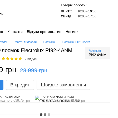
Графік роботи:
ПН-ПТ:
10:00 - 19:00
кр
СБ-НД:
10:00 - 17:00
та
Контакти
Відгуки про магазин
Новини
аталог
Роботи пилососи
Electrolux
Electrolux PI92-4ANM
илосмок Electrolux PI92-4ANM
Артикул
PI92-4ANM
2 відгуки
9 грн
23 999 грн
В кредит
Швидке замовлення
А ЧАСТИНАМИ
ОПЛАТА ЧАСТИНАМИ
ежа по 5 639.75 грн
3 платежа по 7 519.67 грн