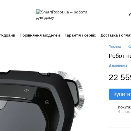
У
т-драйв
Порівняння моделей
Гарантія і сервіс
Доставка і опла
Каталог
Головна
К
Робот п
В наявності
22 55
Купити
ПОКУПК
4 плат