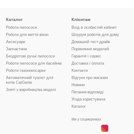
Каталог
Клієнтам
Роботи пилососи
Вхід в особистий кабінет
Роботи для миття вікон
Шоурум роботів для дому
Аксесуари
Домашній тест-драйв
Запчастини
Порівняння моделей
Бездротові ручні пилососи
Гарантія і сервіс
Роботи пилососи для басейнів
Доставка і оплата
Роботи газонокосарки
Контакти
Автоматичний туалет для
Відгуки про магазин
котів CatGenie
Новини
Зняті з виробництва моделі
Питання-відповіді
Угода користувача
Каталог
Ми у соцмережах