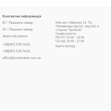
Контактна інформація
0
6
7
Показати номер
Київ, вул. Овруцька 18, ТЦ
"Променада Центр", вхід №2 зі
0
6
3
Показати номер
сторони "SportLife"
Графік роботи:
Зворотній дзвінок
ПН-ПТ: 10:00 - 19:00
СБ-НД: 10:00 - 17:00
+38(097) 578-74-01
Карта проїзду
+38(097) 578-74-01
office@smartrobot.com.ua