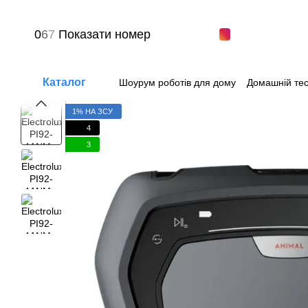
Перейти до основного контенту
0
6
7
Показати номер
Каталог
Шоурум роботів для дому
Домашній тес
Питання-відповіді
Угода користувача
1% НА ЗСУ
4
3