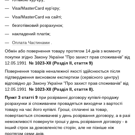
Visa/MasterCard кур'єру;
Visa/MasterCard на сайті;
безготівковий розрахунок;
накладений платіж;
Оплата Частинами
.
Обмін або повернення товару протягом 14 днів з моменту
покупки згідно Закону України "Про захист прав споживачів" від
12.05.1991
№ 1023-XII (Розділ II, стаття 9)
Повернення товарів неналежної якості здійснюється після
підтвердження висновком експертизи (сервісного центру)
відповідно до Закону України "Про захист прав споживачів" від
12.05.1991
№ 1023-XII (Розділ II, стаття 8).
Пункт 3 статті 9
при розірванні договору купівлі-продажу
розрахунки зі споживачем провадяться виходячи з вартості
товару на час його купівлі. Гроші, сплачені за товар,
повертаються споживачеві у день розірвання договору, а в разі
неможливості повернути гроші у день розірвання договору - в
інший строк за домовленістю сторін, але не пізніше ніж
протягом семи днів.