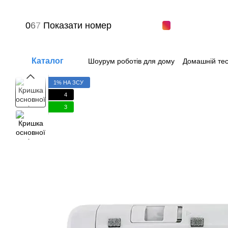
Перейти до основного контенту
0
6
7
Показати номер
Каталог
Шоурум роботів для дому
Домашній тес
Питання-відповіді
Угода користувача
1% НА ЗСУ
4
3