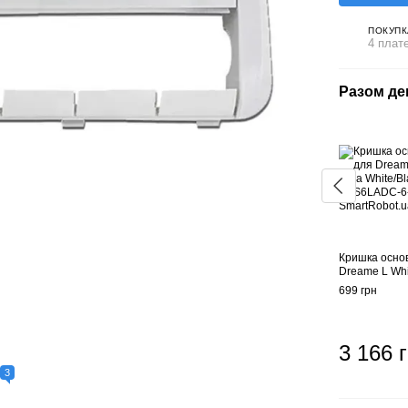
ПОКУПК
4 плат
Разом д
Кришка основ
Dreame L Whi
699 грн
3 166 
3