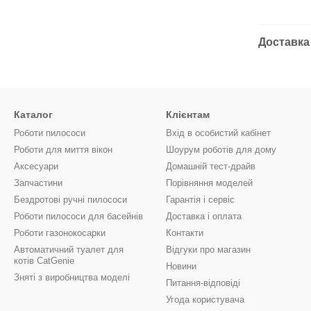
Доставка
Каталог
Клієнтам
Роботи пилососи
Вхід в особистий кабінет
Роботи для миття вікон
Шоурум роботів для дому
Аксесуари
Домашній тест-драйв
Запчастини
Порівняння моделей
Бездротові ручні пилососи
Гарантія і сервіс
Роботи пилососи для басейнів
Доставка і оплата
Роботи газонокосарки
Контакти
Автоматичний туалет для
Відгуки про магазин
котів CatGenie
Новини
Зняті з виробництва моделі
Питання-відповіді
Угода користувача