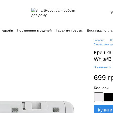
У
т-драйв
Порівняння моделей
Гарантія і сервіс
Доставка і опла
Каталог
Головна
К
Запчастини д
Кришка 
White/B
В наявності
699 г
Кольори
Купити