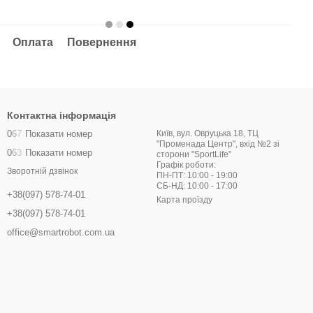
Оплата
Повернення
Контактна інформація
0
6
7
Показати номер
Київ, вул. Овруцька 18, ТЦ
"Променада Центр", вхід №2 зі
0
6
3
Показати номер
сторони "SportLife"
Графік роботи:
Зворотній дзвінок
ПН-ПТ: 10:00 - 19:00
СБ-НД: 10:00 - 17:00
+38(097) 578-74-01
Карта проїзду
+38(097) 578-74-01
office@smartrobot.com.ua