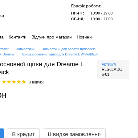
Графік роботи:
ПН-ПТ:
10:00 - 19:00
кр
СБ-НД:
10:00 - 17:00
та
Контакти
Відгуки про магазин
Новини
аталог
Запчастини
Запчастини для роботів пилососів
ля Dreame
Кришка основної щітки для Dreame L White/Black
основної щітки для Dreame L
Артикул
RLS6LADC-
lack
6-01
3 відгуки
рн
В кредит
Швидке замовлення