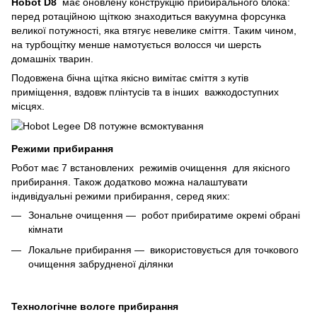
Hobot D8
має оновлену конструкцію прибирального блока:
перед ротаційною щіткою знаходиться вакуумна форсунка
великої потужності, яка втягує невелике сміття. Таким чином,
на турбощітку менше намотується волосся чи шерсть
домашніх тварин.
Подовжена бічна щітка якісно вимітає сміття з кутів
приміщення, вздовж плінтусів та в інших важкодоступних
місцях.
Режими прибирання
Робот має 7 встановлених режимів очищення для якісного
прибирання. Також додатково можна налаштувати
індивідуальні режими прибирання, серед яких:
Зональне очищення — робот прибиратиме окремі обрані
кімнати
Локальне прибирання — використовується для точкового
очищення забрудненої ділянки
Технологічне вологе прибирання