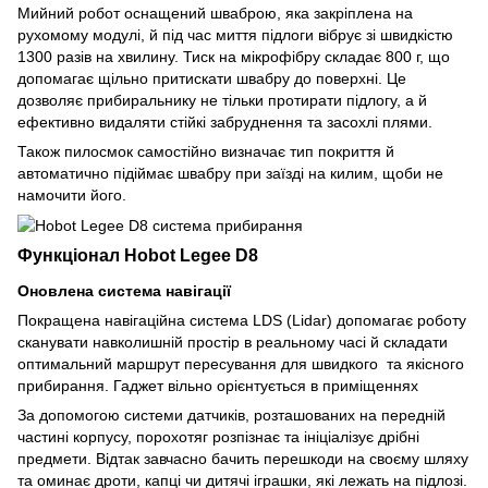
Мийний робот оснащений шваброю, яка закріплена на
рухомому модулі, й під час миття підлоги вібрує зі швидкістю
1300 разів на хвилину. Тиск на мікрофібру складає 800 г, що
допомагає щільно притискати швабру до поверхні. Це
дозволяє прибиральнику не тільки протирати підлогу, а й
ефективно видаляти стійкі забруднення та засохлі плями.
Також пилосмок самостійно визначає тип покриття й
автоматично підіймає швабру при заїзді на килим, щоби не
намочити його.
Функціонал Hobot Legee D8
Оновлена система навігації
Покращена навігаційна система LDS (Lidar) допомагає роботу
сканувати навколишній простір в реальному часі й складати
оптимальний маршрут пересування для швидкого та якісного
прибирання. Гаджет вільно орієнтується в приміщеннях
За допомогою системи датчиків, розташованих на передній
частині корпусу, порохотяг розпізнає та ініціалізує дрібні
предмети. Відтак завчасно бачить перешкоди на своєму шляху
та оминає дроти, капці чи дитячі іграшки, які лежать на підлозі.