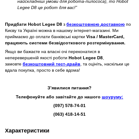
найскладніші умови для робота-пилососа), то Hobot
Legee D8 це робот для вас!"
Придбати
Hobot Legee D8
з
безкоштовною доставкою
по
Києву та Україні можна в нашому інтернет-магазині. Ми
приймаємо до оплати банківські картки
Visa / MasterCard,
працюють системи безвідсоткового розтермінування.
Якщо ви бажаєте на власні очі переконатися в
неперевершеній якості роботи
Hobot Legee D8
,
замовте
безкоштовний тест-драйв
, та оцініть, наскільки це
вдала покупка, просто в себе вдома!
З’явилися питання?
Телефонуйте або завітайте до нашого
шоуруму:
(097) 578-74-01
(063) 418-14-51
Характеристики