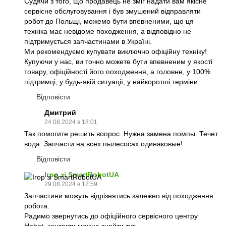
Судячи з того, що продавець не зміг надати вам якісне
сервісне обслуговування і був змушений відправляти
робот до Польщі, можемо бути впевненими, що ця
техніка має невідоме походження, а відповідно не
підтримується запчастинами в Україні.
Ми рекомендуємо купувати виключно офіційну техніку!
Купуючи у нас, ви точно можете бути впевненим у якості
товару, офіційності його походження, а головне, у 100%
підтримці, у будь-якій ситуації, у найкоротші терміни.
Відповісти
Дмитрий
24.08.2024 в 18:01
Так помогите решить вопрос. Нужна замена помпы. Течет
вода. Запчасти на всех пылесосах одинаковые!
Відповісти
Ігор зі SmartRobotUA
29.08.2024 в 12:59
Запчастини можуть відрізнятись залежно від походження
робота.
Радимо звернутись до офіційного сервісного центру