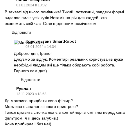
01.01.2024 в 13:02
В захваті від цього помічника! Тихий, потужний, завдяки формі
видаляє пил з усіх кутів.Незамінна річ для людей, хто
економить свій час. Став щоденним помічником.
Відповісти
Консультант SmartRobot
03.01.2024 в 14:34
Доброго дня, Ірино!
Дякуємо за відгук. Коментарі реальних користувачів дуже
необхідні людям які ще тільки обирають собі робота.
Гарного вам дня)
Відповісти
Руслан
13.11.2023 в 18:53
Де можливо придбати хепа фільтр?
Можливо є аналог з іншого пристрою?
Також цікавить сіточка яка є в контейнері зі сміттям перед хепа
фільтром, я її десь загубив.(
Хоча прибирає і без неї)