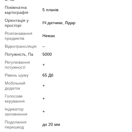
Покімнатна
5 планів
картографія
Орієнтація у
ІЧ датчики, Лідар
просторі
Розпізнавання
Немає
предметів
Відеотрансляція
–
Потужність, Па
5000
Регулювання
+
потужності
Рівень шуму
65 Дб
Мобільний
+
додаток
Голосове
+
керування
Індикатор
+
заповнення
Подолання
до 20 мм
перешкод