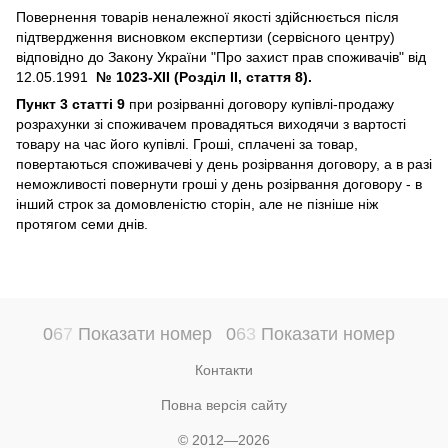
Повернення товарів неналежної якості здійснюється після
підтвердження висновком експертизи (сервісного центру)
відповідно до Закону України "Про захист прав споживачів" від
12.05.1991
№ 1023-XII (Розділ II, стаття 8).
Пункт 3 статті 9
при розірванні договору купівлі-продажу
розрахунки зі споживачем провадяться виходячи з вартості
товару на час його купівлі. Гроші, сплачені за товар,
повертаються споживачеві у день розірвання договору, а в разі
неможливості повернути гроші у день розірвання договору - в
інший строк за домовленістю сторін, але не пізніше ніж
протягом семи днів.
0
6
7
Показати номер
0
6
3
Показати номер
Контакти
Повна версія сайту
© 2012—2026