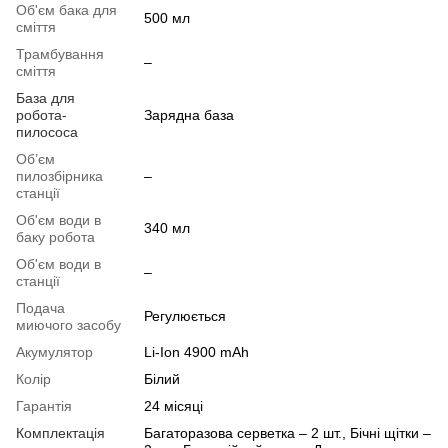
Об'єм бака для
500 мл
сміття
Трамбування
–
сміття
База для
робота-
Зарядна база
пилососа
Об’єм
пилозбірника
–
станції
Об'єм води в
340 мл
баку робота
Об'єм води в
–
станції
Подача
Регулюється
миючого засобу
Акумулятор
Li-Ion 4900 mAh
Колір
Білий
Гарантія
24 місяці
Комплектація
Багаторазова серветка – 2 шт., Бічні щітки –