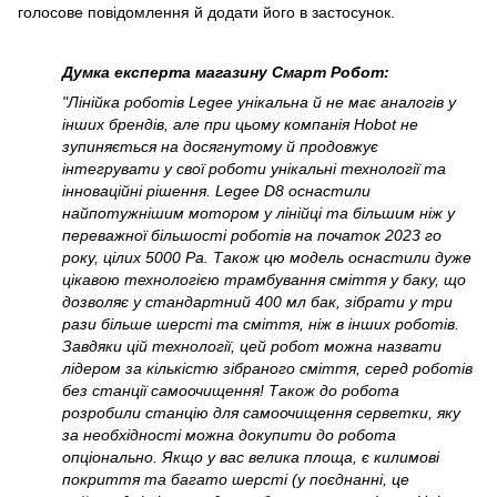
голосове повідомлення й додати його в застосунок.
Думка експерта магазину Смарт Робот:
"Лінійка роботів Legee унікальна й не має аналогів у
інших брендів, але при цьому компанія Hobot не
зупиняється на досягнутому й продовжує
інтегрувати у свої роботи унікальні технології та
інноваційні рішення. Legee D8 оснастили
найпотужнішим мотором у лінійці та більшим ніж у
переважної більшості роботів на початок 2023 го
року, цілих 5000 Pa. Також цю модель оснастили дуже
цікавою технологією трамбування сміття у баку, що
дозволяє у стандартний 400 мл бак, зібрати у три
рази більше шерсті та сміття, ніж в інших роботів.
Завдяки цій технології, цей робот можна назвати
лідером за кількістю зібраного сміття, серед роботів
без станції самоочищення! Також до робота
розробили станцію для самоочищення серветки, яку
за необхідності можна докупити до робота
опціонально. Якщо у вас велика площа, є килимові
покриття та багато шерсті (у поєднанні, це