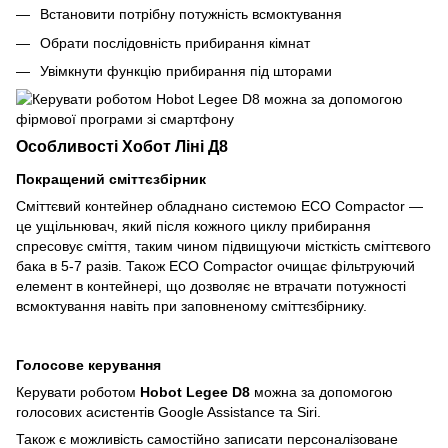
Встановити потрібну потужність всмоктування
Обрати послідовність прибирання кімнат
Увімкнути функцію прибирання під шторами
Особливості Хобот Ліні Д8
Покращений сміттєзбірник
Сміттєвий контейнер обладнано системою ECO Compactor —
це ущільнювач, який після кожного циклу прибирання
спресовує сміття, таким чином підвищуючи місткість сміттєвого
бака в 5-7 разів. Також ECO Compactor очищає фільтруючий
елемент в контейнері, що дозволяє не втрачати потужності
всмоктування навіть при заповненому сміттєзбірнику.
Голосове керування
Керувати роботом
Hobot Legee D8
можна за допомогою
голосових асистентів Google Assistance та Siri.
Також є можливість самостійно записати персоналізоване