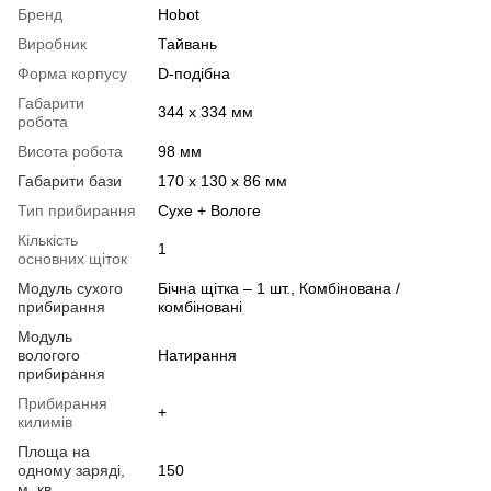
Бренд
Hobot
Виробник
Тайвань
Форма корпусу
D-подібна
Габарити
344 х 334 мм
робота
Висота робота
98 мм
Габарити бази
170 х 130 х 86 мм
Тип прибирання
Сухе + Вологе
Кількість
1
основних щіток
Модуль сухого
Бічна щітка – 1 шт., Комбінована /
прибирання
комбіновані
Модуль
вологого
Натирання
прибирання
Прибирання
+
килимів
Площа на
одному заряді,
150
м. кв.