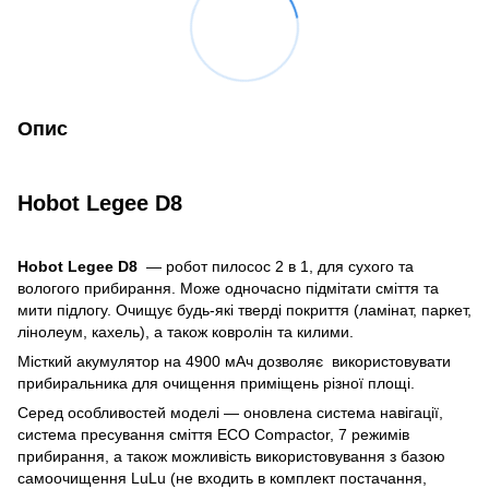
Опис
Hobot Legee D8
Hobot Legee D8
— робот пилосос 2 в 1, для сухого та
вологого прибирання. Може одночасно підмітати сміття та
мити підлогу. Очищує будь-які тверді покриття (ламінат, паркет,
лінолеум, кахель), а також ковролін та килими.
Місткий акумулятор на 4900 мАч дозволяє використовувати
прибиральника для очищення приміщень різної площі.
Серед особливостей моделі — оновлена система навігації,
система пресування сміття ECO Compactor, 7 режимів
прибирання, а також можливість використовування з базою
самоочищення LuLu (не входить в комплект постачання,