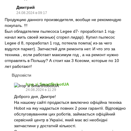
Дмитрий
24.08.2024 в 09:17
Продукцию данного производителя, вообще не рекомендую
покупать. !!!
Был обладателем пылесоса Legee d7- проработал 1 год-
начал жить своей жизнью( сгорел лидар). Купил пылесос
Legee d 8, проработал 1 год, потекла помпа( из-за чего
вздулся паркет). Запчастей для ремонта нет. И что это за
техника , если работает максимум год , а на ремонт нужно
отправлять в Польшу? А стоит как 3 Ксеоми, которые по 10
лет работают!
Відповісти
Ігор зі SmartRobotUA
24.08.2024 в 11:29
Доброго дня, Дмитре!
На нашому сайті продається виключно офіційна техніка
Hobot на яку надається повних 2 роки гарантії. Відповідно
обслуговуванням цих роботів, займається офіційний
сервісний центр в Україні, який має всі необхідні
запчастини у достатній кількості.