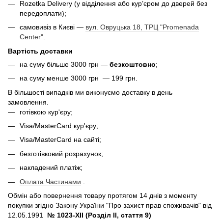
Rozetka Delivery (у відділення або кур’єром до дверей без
передоплати);
самовивіз в Києві —
вул. Овруцька 18, ТРЦ "Promenada
Center"
.
Вартість доставки
на суму більше 3000 грн —
безкоштовно
;
на суму менше 3000 грн — 199 грн.
В більшості випадків ми виконуємо доставку в день
замовлення.
готівкою кур'єру;
Visa/MasterCard кур'єру;
Visa/MasterCard на сайті;
безготівковий розрахунок;
накладений платіж;
Оплата Частинами
.
Обмін або повернення товару протягом 14 днів з моменту
покупки згідно Закону України "Про захист прав споживачів" від
12.05.1991
№ 1023-XII (Розділ II, стаття 9)