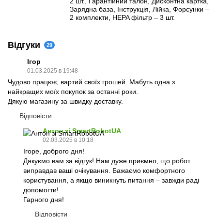
2 шт., Гарантійний талон, Дисконтна картка,
Зарядна база, Інструкція, Лійка, Форсунки –
2 комплекти, HEPA фільтр – 3 шт.
Відгуки
29
Ігор
01.03.2025 в 19:48
Чудово працює, вартий своїх грошей. Мабуть одна з
найкращих моїх покупок за останні роки.
Дякую магазину за швидку доставку.
Відповісти
Антон зі SmartRobotUA
02.03.2025 в 10:18
Ігоре, доброго дня!
Дякуємо вам за відгук! Нам дуже приємно, що робот
виправдав ваші очікування. Бажаємо комфортного
користування, а якщо виникнуть питання – завжди раді
допомогти!
Гарного дня!
Відповісти