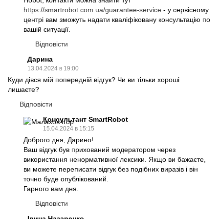
Hobot, контакти можна знайти тут
https://smartrobot.com.ua/guarantee-service
- у сервісному
центрі вам зможуть надати кваліфіковану консультацію по
вашій ситуації.
Відповісти
Дарина
13.04.2024 в 19:00
Куди дівся мій попередній відгук? Чи ви тільки хороші
лишаєте?
Відповісти
Консультант SmartRobot
15.04.2024 в 15:15
Доброго дня, Дарино!
Ваш відгук був прихований модератором через
використання ненормативної лексики. Якщо ви бажаєте,
ви можете переписати відгук без подібних виразів і він
точно буде опублікований.
Гарного вам дня.
Відповісти
Ірина Назаренко