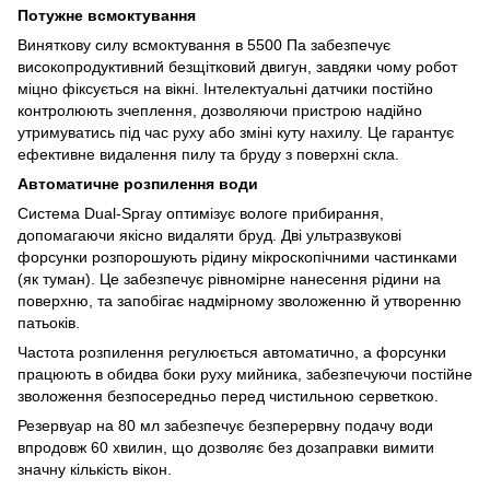
Потужне всмоктування
Виняткову силу всмоктування в 5500 Па забезпечує
високопродуктивний безщітковий двигун, завдяки чому робот
міцно фіксується на вікні. Інтелектуальні датчики постійно
контролюють зчеплення, дозволяючи пристрою надійно
утримуватись під час руху або зміні куту нахилу. Це гарантує
ефективне видалення пилу та бруду з поверхні скла.
Автоматичне розпилення води
Система Dual-Spray оптимізує вологе прибирання,
допомагаючи якісно видаляти бруд. Дві ультразвукові
форсунки розпорошують рідину мікроскопічними частинками
(як туман). Це забезпечує рівномірне нанесення рідини на
поверхню, та запобігає надмірному зволоженню й утворенню
патьоків.
Частота розпилення регулюється автоматично, а форсунки
працюють в обидва боки руху мийника, забезпечуючи постійне
зволоження безпосередньо перед чистильною серветкою.
Резервуар на 80 мл забезпечує безперервну подачу води
впродовж 60 хвилин, що дозволяє без дозаправки вимити
значну кількість вікон.