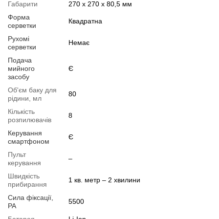
Габарити
270 х 270 х 80,5 мм
Форма
Квадратна
серветки
Рухомі
Немає
серветки
Подача
мийного
Є
засобу
Об'єм баку для
80
рідини, мл
Кількість
8
розпилювачів
Керування
Є
смартфоном
Пульт
–
керування
Швидкість
1 кв. метр – 2 хвилини
прибирання
Сила фіксації,
5500
РА
Батарея
Li-Ion