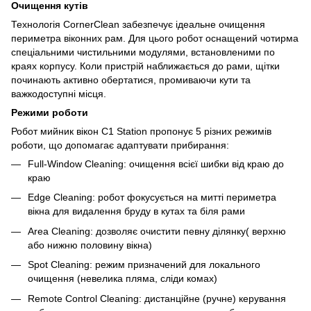
Очищення кутів
Технологія CornerClean забезпечує ідеальне очищення
периметра віконних рам. Для цього робот оснащений чотирма
спеціальними чистильними модулями, встановленими по
краях корпусу. Коли пристрій наближається до рами, щітки
починають активно обертатися, промиваючи кути та
важкодоступні місця.
Режими роботи
Робот мийник вікон C1 Station пропонує 5 різних режимів
роботи, що допомагає адаптувати прибирання:
Full-Window Cleaning: очищення всієї шибки від краю до
краю
Edge Cleaning: робот фокусується на митті периметра
вікна для видалення бруду в кутах та біля рами
Area Cleaning: дозволяє очистити певну ділянку( верхню
або нижню половину вікна)
Spot Cleaning: режим призначений для локального
очищення (невелика пляма, сліди комах)
Remote Control Cleaning: дистанційне (ручне) керування