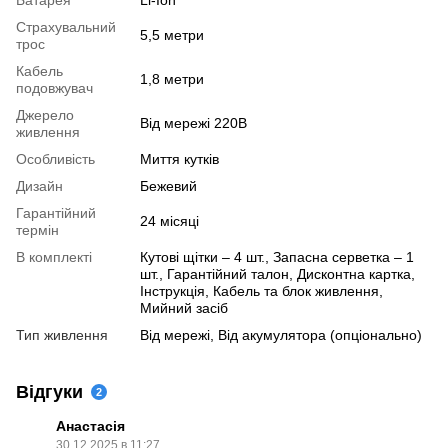
Страхувальний
5,5 метри
трос
Кабель
1,8 метри
подовжувач
Джерело
Від мережі 220В
живлення
Особливість
Миття кутків
Дизайн
Бежевий
Гарантійний
24 місяці
термін
В комплекті
Кутові щітки – 4 шт., Запасна серветка – 1
шт., Гарантійний талон, Дисконтна картка,
Інструкція, Кабель та блок живлення,
Мийний засіб
Тип живлення
Від мережі, Від акумулятора (опціонально)
Відгуки
2
Анастасія
30.12.2025 в 11:27