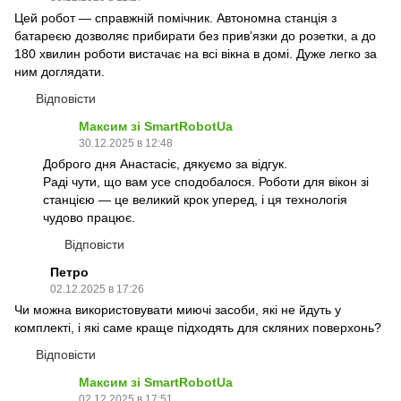
Цей робот — справжній помічник. Автономна станція з
батареєю дозволяє прибирати без прив’язки до розетки, а до
180 хвилин роботи вистачає на всі вікна в домі. Дуже легко за
ним доглядати.
Відповісти
Максим зі SmartRobotUa
30.12.2025 в 12:48
Доброго дня Анастасіє, дякуємо за відгук.
Раді чути, що вам усе сподобалося. Роботи для вікон зі
станцією — це великий крок уперед, і ця технологія
чудово працює.
Відповісти
Петро
02.12.2025 в 17:26
Чи можна використовувати миючі засоби, які не йдуть у
комплекті, і які саме краще підходять для скляних поверхонь?
Відповісти
Максим зі SmartRobotUa
02.12.2025 в 17:51