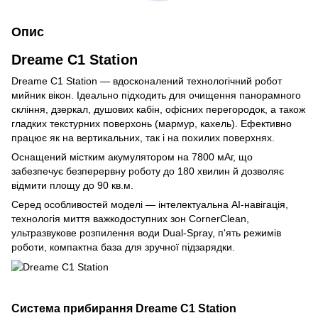
Опис
Dreame C1 Station
Dreame C1 Station — вдосконалений технологічний робот
мийник вікон. Ідеально підходить для очищення панорамного
скління, дзеркал, душових кабін, офісних перегородок, а також
гладких текстурних поверхонь (мармур, кахель). Ефективно
працює як на вертикальних, так і на похилих поверхнях.
Оснащений містким акумулятором на 7800 мАг, що
забезпечує безперервну роботу до 180 хвилин й дозволяє
відмити площу до 90 кв.м.
Серед особливостей моделі — інтелектуальна AI-навігація,
технологія миття важкодоступних зон CornerClean,
ультразвукове розпилення води Dual-Spray, п'ять режимів
роботи, компактна база для зручної підзарядки.
Система прибирання Dreame C1 Station