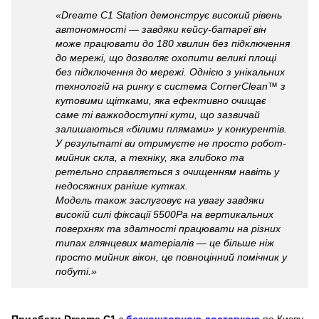
«Dreame C1 Station демонструє високий рівень
автономності — завдяки кейсу-батареї він
може працювати до 180 хвилин без підключення
до мережі, що дозволяє охопити великі площі
без підключення до мережі. Однією з унікальних
технологій на ринку є система CornerClean™ з
кутовими щітками, яка ефективно очищає
саме ті важкодоступні кути, що зазвичай
залишаються «білими плямами» у конкурентів.
У результаті ви отримуєте не просто робот-
мийник скла, а техніку, яка глибоко та
ретельно справляється з очищенням навіть у
недосяжних раніше кутках.
Модель також заслуговує на увагу завдяки
високій силі фіксації 5500Ра на вертикальних
поверхнях та здатності працювати на різних
типах глянцевих матеріалів — це більше ніж
просто мийник вікон, це повноцінний помічник у
побуті.»
Придбати Dreame C1
з
безкоштовною доставкою
по Києву