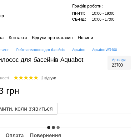
Графік роботи:
ПН-ПТ:
10:00 - 19:00
кр
СБ-НД:
10:00 - 17:00
та
Контакти
Відгуки про магазин
Новини
аталог
Роботи пилососи для басейнів
Aquabot
Aquabot WR400
илосос для басейнів Aquabot
Артикул
23700
ності
2 відгуки
3 грн
мити, коли з'явиться
Оплата
Повернення