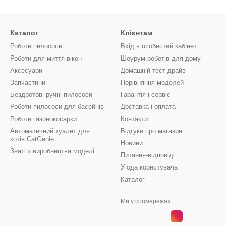
Каталог
Клієнтам
Роботи пилососи
Вхід в особистий кабінет
Роботи для миття вікон
Шоурум роботів для дому
Аксесуари
Домашній тест-драйв
Запчастини
Порівняння моделей
Бездротові ручні пилососи
Гарантія і сервіс
Роботи пилососи для басейнів
Доставка і оплата
Роботи газонокосарки
Контакти
Автоматичний туалет для
Відгуки про магазин
котів CatGenie
Новини
Зняті з виробництва моделі
Питання-відповіді
Угода користувача
Каталог
Ми у соцмережах