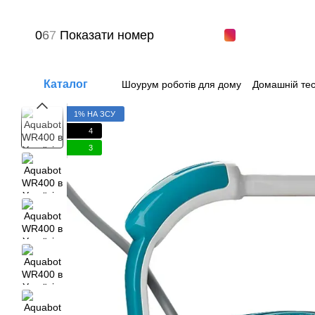
Перейти до основного контенту
0
6
7
Показати номер
Каталог
Шоурум роботів для дому
Домашній тес
Питання-відповіді
Угода користувача
1% НА ЗСУ
4
3