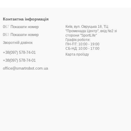
Контактна інформація
0
6
7
Показати номер
Київ, вул. Овруцька 18, ТЦ
"Променада Центр", вхід №2 зі
0
6
3
Показати номер
сторони "SportLife"
Графік роботи:
Зворотній дзвінок
ПН-ПТ: 10:00 - 19:00
СБ-НД: 10:00 - 17:00
+38(097) 578-74-01
Карта проїзду
+38(097) 578-74-01
office@smartrobot.com.ua