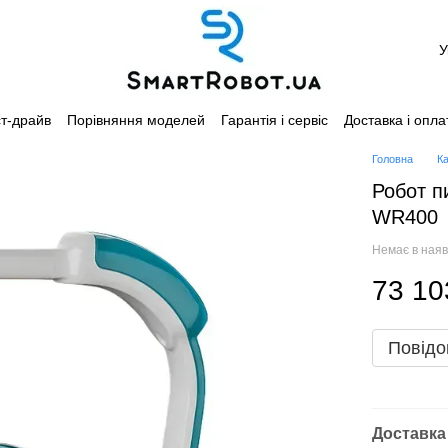
У
т-драйв
Порівняння моделей
Гарантія і сервіс
Доставка і опла
Каталог
Головна
К
Робот п
WR400
Немає в наяв
73 10
Повідо
Доставка