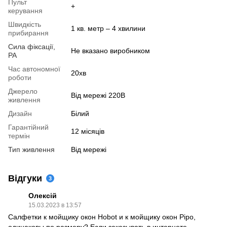
Пульт
+
керування
Швидкість
1 кв. метр – 4 хвилини
прибирання
Сила фіксації,
Не вказано виробником
РА
Час автономної
20хв
роботи
Джерело
Від мережі 220В
живлення
Дизайн
Білий
Гарантійний
12 місяців
термін
Тип живлення
Від мережі
Відгуки
3
Олексій
15.03.2023 в 13:57
Салфетки к мойщику окон Hobot и к мойщику окон Pipo,