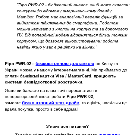
"Pipo PWR-02 - бюджетний аналог, який може скласти
конкуренцію відомому американському бренду
Mamibot. Робот має аналогічний перелік функцій за
вийнятком підключення до смартфона. Роботом
можна керувати з кнопок на корпусі та за допомогою
ПУ. Від попердньої моделі відрізняється більш тонким
корпусом, що дозволяє використовувати робота
навіть якщо у вас є решітки на вікнах."
Pipo PWR-02
з
безкоштовною доставкою
по Києву та
Україні можна у нашому інтернет-магазині. Ми приймаємо до
оплати банківські
картки Visa / MasterCard, працюють
системи безвідсоткової розстрочки.
Якщо ви бажаєте на власні очі переконатися в
неперевершеній якості роботи
Pipo PWR-02
,
замовте
безкоштовний тест-драйв
,
та оцініть, наскільки це
вдала покупка, просто в себе вдома!
З’явилися питання?