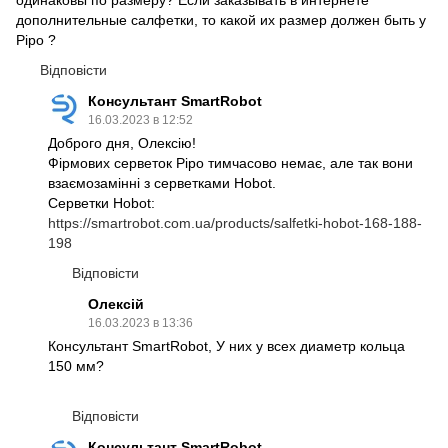
одинаковы по размеру? Если заказывать в интернете
дополнительные салфетки, то какой их размер должен быть у
Pipo ?
Відповісти
Консультант SmartRobot
16.03.2023 в 12:52
Доброго дня, Олексію!
Фірмових серветок Pipo тимчасово немає, але так вони
взаємозамінні з серветками Hobot.
Серветки Hobot:
https://smartrobot.com.ua/products/salfetki-hobot-168-188-
198
Відповісти
Олексій
16.03.2023 в 13:36
Консультант SmartRobot, У них у всех диаметр кольца
150 мм?
Відповісти
Консультант SmartRobot