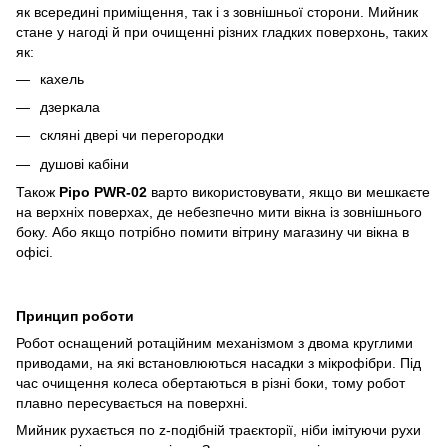
як всередині приміщення, так і з зовнішньої сторони. Мийник
стане у нагоді й при очищенні різних гладких поверхонь, таких
як:
кахель
дзеркала
скляні двері чи перегородки
душові кабіни
Також
Pipo PWR-02
варто використовувати, якщо ви мешкаєте
на верхніх поверхах, де небезпечно мити вікна із зовнішнього
боку. Або якщо потрібно помити вітрину магазину чи вікна в
офісі.
Принцип роботи
Робот оснащений ротаційним механізмом з двома круглими
приводами, на які встановлюються насадки з мікрофібри. Під
час очищення колеса обертаються в різні боки, тому робот
плавно пересувається на поверхні.
Мийник рухається по z-подібній траєкторії, ніби імітуючи рухи