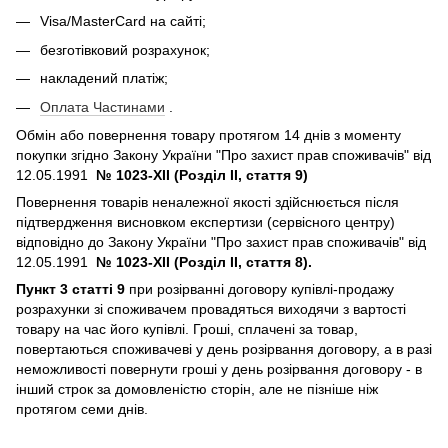
Visa/MasterCard на сайті;
безготівковий розрахунок;
накладений платіж;
Оплата Частинами
.
Обмін або повернення товару протягом 14 днів з моменту
покупки згідно Закону України "Про захист прав споживачів" від
12.05.1991
№ 1023-XII (Розділ II, стаття 9)
Повернення товарів неналежної якості здійснюється після
підтвердження висновком експертизи (сервісного центру)
відповідно до Закону України "Про захист прав споживачів" від
12.05.1991
№ 1023-XII (Розділ II, стаття 8).
Пункт 3 статті 9
при розірванні договору купівлі-продажу
розрахунки зі споживачем провадяться виходячи з вартості
товару на час його купівлі. Гроші, сплачені за товар,
повертаються споживачеві у день розірвання договору, а в разі
неможливості повернути гроші у день розірвання договору - в
інший строк за домовленістю сторін, але не пізніше ніж
протягом семи днів.