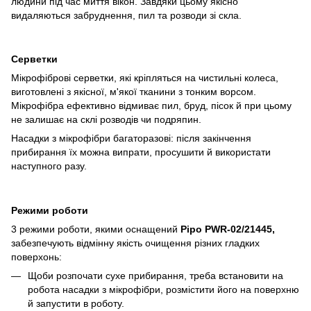
людини під час миття вікон. Завдяки цьому якісно
видаляються забруднення, пил та розводи зі скла.
Серветки
Мікрофіброві серветки, які кріпляться на чистильні колеса,
виготовлені з якісної, м'якої тканини з тонким ворсом.
Мікрофібра ефективно відмиває пил, бруд, пісок й при цьому
не залишає на склі розводів чи подряпин.
Насадки з мікрофібри багаторазові: після закінчення
прибирання їх можна випрати, просушити й використати
наступного разу.
Режими роботи
3 режими роботи, якими оснащений
Pipo PWR-02/21445,
забезпечують відмінну якість очищення різних гладких
поверхонь:
Щоби розпочати сухе прибирання, треба встановити на
робота насадки з мікрофібри, розмістити його на поверхню
й запустити в роботу.