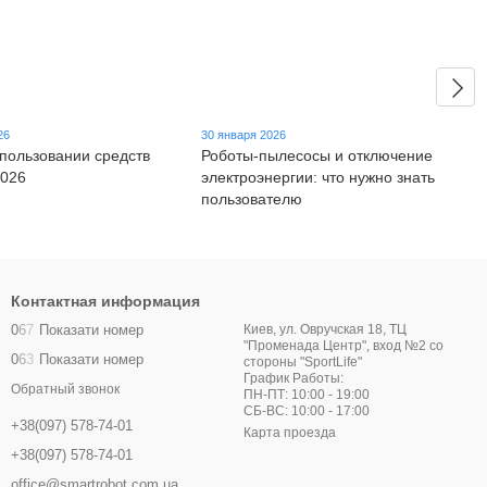
26
30 января 2026
спользовании средств
Роботы-пылесосы и отключение
2026
электроэнергии: что нужно знать
пользователю
Контактная информация
0
6
7
Показати номер
Киев, ул. Овручская 18, ТЦ
"Променада Центр", вход №2 со
0
6
3
Показати номер
стороны "SportLife"
График Работы:
Обратный звонок
ПН-ПТ: 10:00 - 19:00
СБ-ВС: 10:00 - 17:00
+38(097) 578-74-01
Карта проезда
+38(097) 578-74-01
office@smartrobot.com.ua