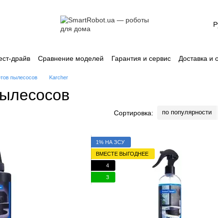
Р
ест-драйв
Сравнение моделей
Гарантия и сервис
Доставка и 
лашение
Каталог
отов пылесосов
Karcher
пылесосов
по популярности
Сортировка:
1% НА ЗСУ
ВМЕСТЕ ВЫГОДНЕЕ
4
3