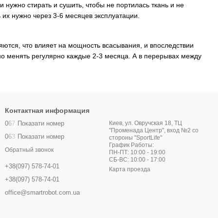
 нужно стирать и сушить, чтобы не портилась ткань и не
их нужно через 3-6 месяцев эксплуатации.
яются, что влияет на мощность всасывания, и впоследствии
но менять регулярно каждые 2-3 месяца. А в перерывах между
Контактная информация
0
6
7
Показати номер
Киев, ул. Овручская 18, ТЦ
"Променада Центр", вход №2 со
0
6
3
Показати номер
стороны "SportLife"
График Работы:
Обратный звонок
ПН-ПТ: 10:00 - 19:00
СБ-ВС: 10:00 - 17:00
+38(097) 578-74-01
Карта проезда
+38(097) 578-74-01
office@smartrobot.com.ua