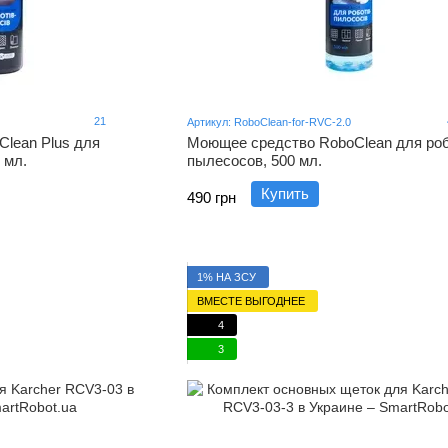
21
Артикул: RoboClean-for-RVC-2.0
lean Plus для
Моющее средство RoboClean для ро
 мл.
пылесосов, 500 мл.
Купить
490 грн
1% НА ЗСУ
ВМЕСТЕ ВЫГОДНЕЕ
4
3