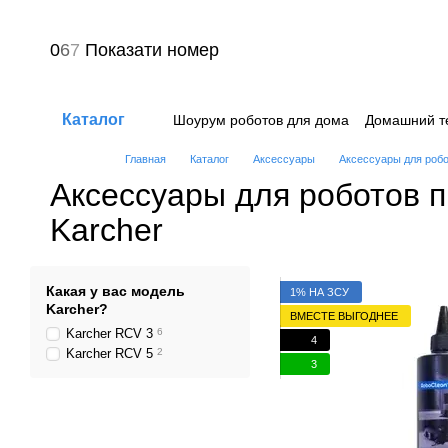
Перейти к основному контенту
0
6
7
Показати номер
Каталог
Шоурум роботов для дома
Домашний т
Вопрос-ответ
Пользовательское сог
Главная
Каталог
Аксессуары
Аксессуары для роб
Аксессуары для роботов 
Karcher
Какая у вас модель
1% НА ЗСУ
Karcher?
ВМЕСТЕ ВЫГОДНЕЕ
Karcher RCV 3
6
4
Karcher RCV 5
2
3