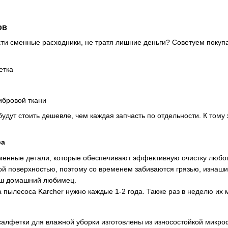
ов
ти сменные расходники, не тратя лишние деньги? Советуем покупат
етка
ибровой ткани
будут стоить дешевле, чем каждая запчасть по отдельности. К тому
ра
менные детали, которые обеспечивают эффективную очистку любог
ой поверхностью, поэтому со временем забиваются грязью, изнаши
аш домашний любимец.
 пылесоса Karcher нужно каждые 1-2 года. Также раз в неделю их м
алфетки для влажной уборки изготовлены из износостойкой микроф