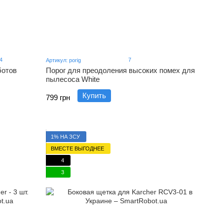
4
7
Артикул: porig
ботов
Порог для преодоления высоких помех для
пылесоса White
Купить
799 грн
1% НА ЗСУ
ВМЕСТЕ ВЫГОДНЕЕ
4
3