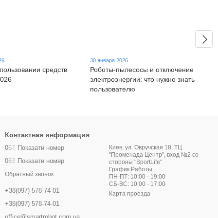
26
30 января 2026
спользовании средств
Роботы-пылесосы и отключение
2026
электроэнергии: что нужно знать
пользователю
Контактная информация
0
6
7
Показати номер
Киев, ул. Овручская 18, ТЦ
"Променада Центр", вход №2 со
0
6
3
Показати номер
стороны "SportLife"
График Работы:
Обратный звонок
ПН-ПТ: 10:00 - 19:00
СБ-ВС: 10:00 - 17:00
+38(097) 578-74-01
Карта проезда
+38(097) 578-74-01
office@smartrobot.com.ua