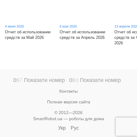
4 июня 2026
6 мая 2026
13 апреля 202
Отчет об использовании
Отчет об использовании
Отчет об и
средств за Май 2026
средств за Апрель 2026
средств за
2026
0
6
7
Показати номер
0
6
3
Показати номер
Контакты
Полная версия сайта
© 2012—2026
SmartRobot.ua — роботы для дома
Укр
Рус