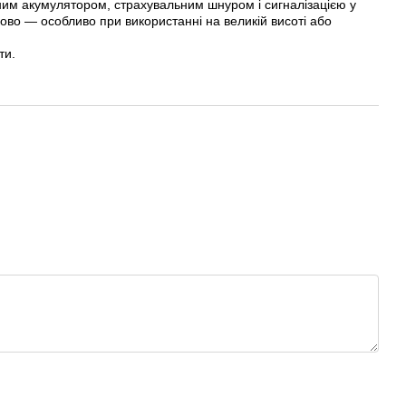
йним акумулятором, страхувальним шнуром і сигналізацією у
во — особливо при використанні на великій висоті або
ти.