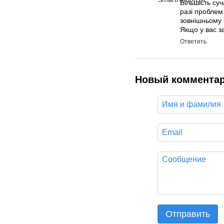
Більшість су
разі проблем
зовнішньому 
Якщо у вас з
Ответить
Новый коммента
Отправить