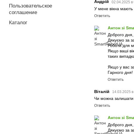
Андрій
02.04.2025 в
Пользовательское
У мене вікна мають 
соглашение
Ответить
Каталог
Антон зі Sm
Доброго дня,
Дякуємо за з
Роботи для м
Якщо ваші ві
таких випадк
Якщо у вас з
Гарного дня!
Ответить
Віталій
14.03.2025 в
Чи можна залишати р
Ответить
Антон зі Sm
Доброго дня, 
Дякуємо за з