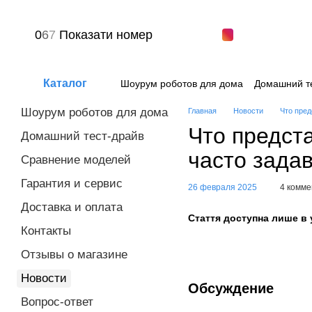
Перейти к основному контенту
0
6
7
Показати номер
Каталог
Шоурум роботов для дома
Домашний т
Вопрос-ответ
Пользовательское сог
Шоурум роботов для дома
Главная
Новости
Что пред
Что предст
Домашний тест-драйв
часто зада
Сравнение моделей
Гарантия и сервис
26 февраля 2025
4 комм
Доставка и оплата
Стаття доступна лише в у
Контакты
Отзывы о магазине
Новости
Обсуждение
Вопрос-ответ