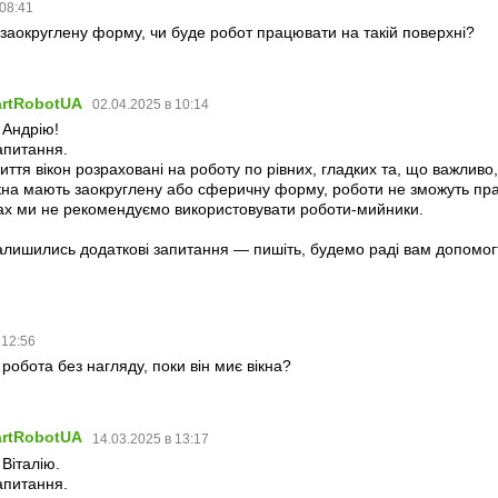
 08:41
заокруглену форму, чи буде робот працювати на такій поверхні?
artRobotUA
02.04.2025 в 10:14
 Андрію!
апитання.
иття вікон розраховані на роботу по рівних, гладких та, що важливо
кна мають заокруглену або сферичну форму, роботи не зможуть пра
ах ми не рекомендуємо використовувати роботи-мийники.
алишились додаткові запитання — пишіть, будемо раді вам допомог
 12:56
обота без нагляду, поки він миє вікна?
artRobotUA
14.03.2025 в 13:17
Віталію.
апитання.