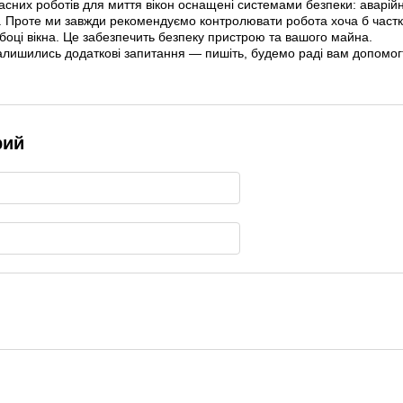
часних роботів для миття вікон оснащені системами безпеки: аварі
. Проте ми завжди рекомендуємо контролювати робота хоча б частко
боці вікна. Це забезпечить безпеку пристрою та вашого майна.
алишились додаткові запитання — пишіть, будемо раді вам допомог
рий