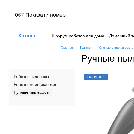
Перейти к основному контенту
0
6
7
Показати номер
Каталог
Шоурум роботов для дома
Домашний т
Вопрос-ответ
Пользовательское сог
Главная
Каталог
Снятые с производств
Ручные пы
Роботы пылесосы
1% НА ЗСУ
Роботы мойщики окон
Ручные пылесосы