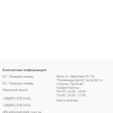
Контактная информация
0
6
7
Показати номер
Киев, ул. Овручская 18, ТЦ
"Променада Центр", вход №2 со
0
6
3
Показати номер
стороны "SportLife"
График Работы:
Обратный звонок
ПН-ПТ: 10:00 - 19:00
СБ-ВС: 10:00 - 17:00
+38(097) 578-74-01
Карта проезда
+38(097) 578-74-01
office@smartrobot.com.ua