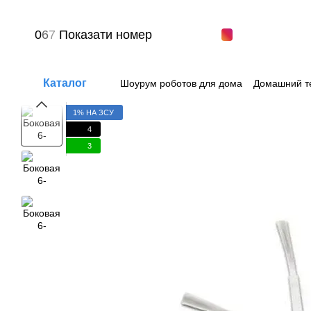
Перейти к основному контенту
0
6
7
Показати номер
Каталог
Шоурум роботов для дома
Домашний т
Вопрос-ответ
Пользовательское сог
1% НА ЗСУ
4
3