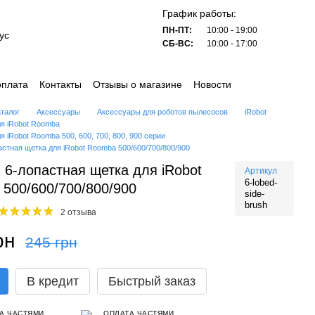
График работы:
ПН-ПТ:
10:00 - 19:00
ус
СБ-ВС:
10:00 - 17:00
оплата
Контакты
Отзывы о магазине
Новости
аталог
Аксессуары
Аксессуары для роботов пылесосов
iRobot
я iRobot Roomba
 iRobot Roomba 500, 600, 700, 800, 900 серии
астная щетка для iRobot Roomba 500/600/700/800/900
 6-лопастная щетка для iRobot
Артикул
6-lobed-
500/600/700/800/900
side-
brush
2 отзыва
рн
245 грн
В кредит
Быстрый заказ
А ЧАСТЯМИ
ОПЛАТА ЧАСТЯМИ