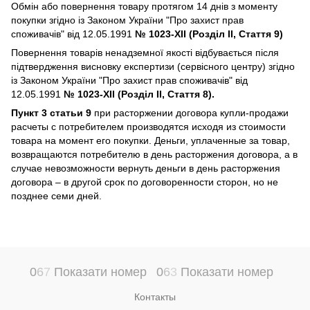
Обмін або повернення товару протягом 14 днів з моменту
покупки згідно із Законом України "Про захист прав
споживачів" від 12.05.1991
№ 1023-XII (Розділ II, Стаття 9)
Повернення товарів ненадземної якості відбувається після
підтвердження висновку експертизи (сервісного центру) згідно
із Законом України "Про захист прав споживачів" від
12.05.1991
№ 1023-XII (Розділ II, Стаття 8).
Пункт 3 статьи 9
при расторжении договора купли-продажи
расчеты с потребителем производятся исходя из стоимости
товара на момент его покупки. Деньги, уплаченные за товар,
возвращаются потребителю в день расторжения договора, а в
случае невозможности вернуть деньги в день расторжения
договора – в другой срок по договоренности сторон, но не
позднее семи дней.
0
6
7
Показати номер
0
6
3
Показати номер
Контакты