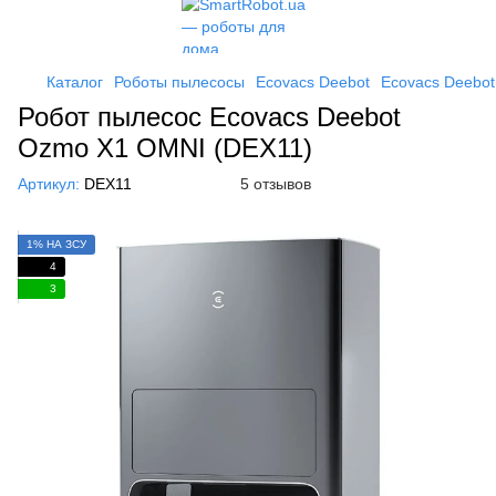
Каталог
Роботы пылесосы
Ecovacs Deebot
Ecovacs Deebo
Робот пылесос Ecovacs Deebot
Ozmo X1 OMNI (DEX11)
Артикул:
DEX11
5 отзывов
1% НА ЗСУ
4
3