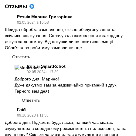
Отзывы
5
Резнік Марина Григорівна
02.05.2024 в 16:53
Швидка обробка замовлення, якісне обслуговування та
ввічливе спілкування. Сплачувала замовлення з закордону,
дякую за допомогу. Від покупки лише позитивні емоції.
Обов'язково робитиму замовлення ще.
Ответить
Ігор зі SmartRobot
02.05.2024 в 17:39
Доброго дня, Марино!
Дуже дякуємо вам за надзвичайно приємний відгук.
Гарного вам дня)
Ответить
Гліб
09.10.2023 в 11:58
Доброго дня. Підкажіть будь ласка, на який час хватає
акумулятора в середньому режимі мітя та пилисосоня, та на
яку площу? Скільки часу заряджає акумулятор з повного