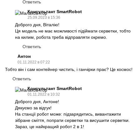
Ответить
Консультант SmartRobot
25.09.2023 в 15:36
Доброго дня, Віталію!
Ця модель не має можливості підіймати серветки, тобто
на килим, робота треба відправляти окремо.
Ответить
Антон
01.11.2022 в 07:22
Тобто він і сам контейнер чистить, і ганчірки прає? Це космос!
Ответить
Консультант SmartRobot
01.11.2022 в 10:32
Доброго дня, Антоне!
Дякуємо за відгук!
На станції робот може: підзарядитись, вивантажити
зібране сміття, попрати серветки та висушити серветки.
Зараз, це найкращий робот 2 в 1!