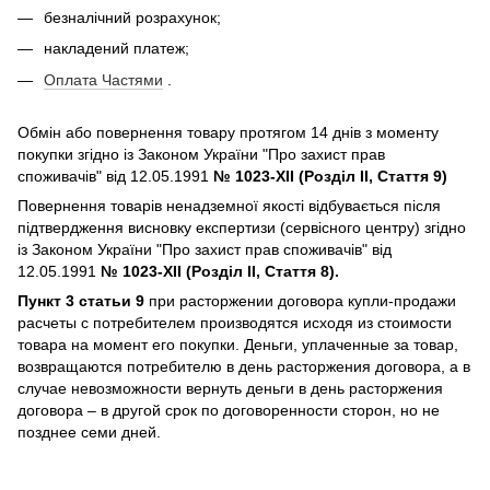
безналічний розрахунок;
накладений платеж;
Оплата Частями
.
Обмін або повернення товару протягом 14 днів з моменту
покупки згідно із Законом України "Про захист прав
споживачів" від 12.05.1991
№ 1023-XII (Розділ II, Стаття 9)
Повернення товарів ненадземної якості відбувається після
підтвердження висновку експертизи (сервісного центру) згідно
із Законом України "Про захист прав споживачів" від
12.05.1991
№ 1023-XII (Розділ II, Стаття 8).
Пункт 3 статьи 9
при расторжении договора купли-продажи
расчеты с потребителем производятся исходя из стоимости
товара на момент его покупки. Деньги, уплаченные за товар,
возвращаются потребителю в день расторжения договора, а в
случае невозможности вернуть деньги в день расторжения
договора – в другой срок по договоренности сторон, но не
позднее семи дней.