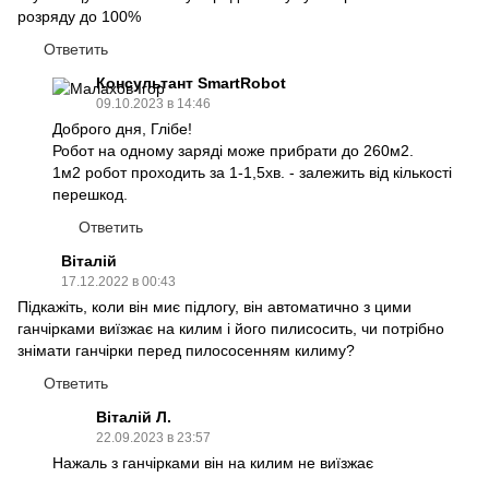
розряду до 100%
Ответить
Консультант SmartRobot
09.10.2023 в 14:46
Доброго дня, Глібе!
Робот на одному заряді може прибрати до 260м2.
1м2 робот проходить за 1-1,5хв. - залежить від кількості
перешкод.
Ответить
Віталій
17.12.2022 в 00:43
Підкажіть, коли він миє підлогу, він автоматично з цими
ганчірками виїзжає на килим і його пилисосить, чи потрібно
знімати ганчірки перед пилососенням килиму?
Ответить
Віталій Л.
22.09.2023 в 23:57
Нажаль з ганчірками він на килим не виїзжає