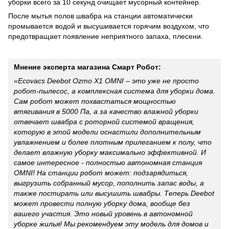
уборки всего за 10 секунд очищает мусорный контейнер.
После мытья полов швабра на станции автоматически
промывается водой и высушивается горячим воздухом, что
предотвращает появление неприятного запаха, плесени.
Мнение эксперта магазина Смарт Робот:
«Ecovacs Deebot Ozmo X1 OMNI – это уже не просто
робот-пылесос, а комплексная система для уборки дома.
Сам робот может похвастаться мощностью
втягивания в 5000 Па, а за качество влажной уборки
отвечает швабра с роторной системой вращения,
которую в этой модели оснастили дополнительным
увлажнением и более плотным прилеганием к полу, что
делает влажную уборку максимально эффективной. И
самое интересное - полностью автономная станция
OMNI! На станции робот может: подзарядиться,
выгрузить собранный мусор, пополнить запас воды, а
также постирать или высушить швабры. Теперь Deebot
может провести полную уборку дома, вообще без
вашего участия. Это новый уровень в автономной
уборке жилья! Мы рекомендуем эту модель для домов и