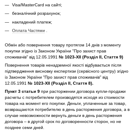
Visa/MasterCard на сайті;
безналічний розрахунок;
накладений платеж;
Оплата Частями
.
Обмін або повернення товару протягом 14 днів з моменту
покупки згідно із Законом України "Про захист прав
споживачів" від 12.05.1991
№ 1023-XII (Розділ II, Стаття 9)
Повернення товарів ненадземної якості відбувається після
підтвердження висновку експертизи (сервісного центру) згідно
із Законом України "Про захист прав споживачів" від
12.05.1991
№ 1023-XII (Розділ II, Стаття 8).
Пункт 3 статьи 9
при расторжении договора купли-продажи
расчеты с потребителем производятся исходя из стоимости
товара на момент его покупки. Деньги, уплаченные за товар,
возвращаются потребителю в день расторжения договора, а в
случае невозможности вернуть деньги в день расторжения
договора – в другой срок по договоренности сторон, но не
позднее семи дней.