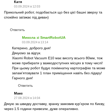
Катя
03.09.2024 в 12:03
Прикольний робот, подобається що без цієї башні зверху та
спокійно заїзжає під диван)
Ответить
Микола зі SmartRobotUA
03.09.2024 в 13:14
Катерино, доброго дня!
Дякуємо за відгук.
Xiaomi Robot Vacuum E10 має висоту всього 80мм, тож
може прибирати у важкодоступних місцях в тому числі!
При цьому робот будує покімнатну картографію та може
запам'ятовувати 1 план приміщення навіть без лідару!
Гарного дня!
Ответить
Макс
27.08.2024 в 14:04
Дякую за швидку доставку, зранку замовив кур'єром по Києву,
через 1.5 години привезли, дуже оперативно.