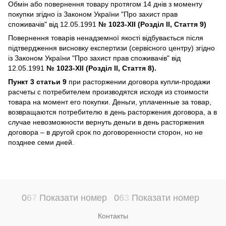
Обмін або повернення товару протягом 14 днів з моменту
покупки згідно із Законом України "Про захист прав
споживачів" від 12.05.1991
№ 1023-XII (Розділ II, Стаття 9)
Повернення товарів ненадземної якості відбувається після
підтвердження висновку експертизи (сервісного центру) згідно
із Законом України "Про захист прав споживачів" від
12.05.1991
№ 1023-XII (Розділ II, Стаття 8).
Пункт 3 статьи 9
при расторжении договора купли-продажи
расчеты с потребителем производятся исходя из стоимости
товара на момент его покупки. Деньги, уплаченные за товар,
возвращаются потребителю в день расторжения договора, а в
случае невозможности вернуть деньги в день расторжения
договора – в другой срок по договоренности сторон, но не
позднее семи дней.
0
6
7
Показати номер
0
6
3
Показати номер
Контакты