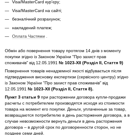
Visa/MasterCard кур'єру;
Visa/MasterCard на сайті;
безналічний розрахунок;
накладений платеж;
Оплата Частями
.
Обмін або повернення товару протягом 14 днів з моменту
покупки згідно із Законом України "Про захист прав
споживачів" від 12.05.1991
№ 1023-XII (Розділ II, Стаття 9)
Повернення товарів ненадземної якості відбувається після
підтвердження висновку експертизи (сервісного центру) згідно
із Законом України "Про захист прав споживачів" від
12.05.1991
№ 1023-XII (Розділ II, Стаття 8).
Пункт 3 статьи 9
при расторжении договора купли-продажи
расчеты с потребителем производятся исходя из стоимости
товара на момент его покупки. Деньги, уплаченные за товар,
возвращаются потребителю в день расторжения договора, а в
случае невозможности вернуть деньги в день расторжения
договора – в другой срок по договоренности сторон, но не
позднее семи дней.