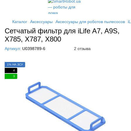
Каталог
Аксессуары
Аксессуары для роботов пылесосов
iL
Сетчатый фильтр для iLife A7, A9S,
X785, X787, X800
Артикул:
U0398789-6
2 отзыва
1% НА ЗСУ
4
3