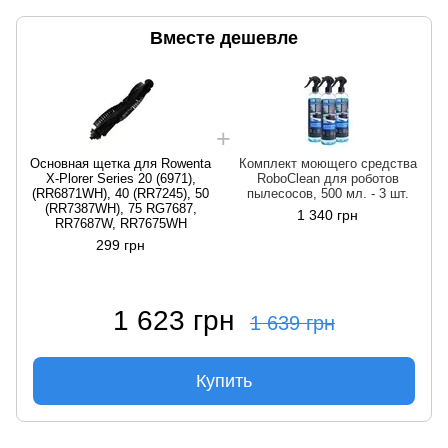
Вместе дешевле
Основная щетка для Rowenta
Комплект моющего средства
X-Plorer Series 20 (6971),
RoboClean для роботов
(RR6871WH), 40 (RR7245), 50
пылесосов, 500 мл. - 3 шт.
(RR7387WH), 75 RG7687,
1 340 грн
RR7687W, RR7675WH
299 грн
1 623 грн
1 639 грн
Купить