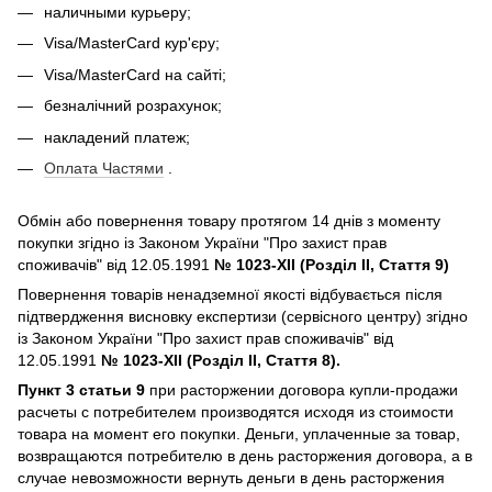
наличными курьеру;
Visa/MasterCard кур'єру;
Visa/MasterCard на сайті;
безналічний розрахунок;
накладений платеж;
Оплата Частями
.
Обмін або повернення товару протягом 14 днів з моменту
покупки згідно із Законом України "Про захист прав
споживачів" від 12.05.1991
№ 1023-XII (Розділ II, Стаття 9)
Повернення товарів ненадземної якості відбувається після
підтвердження висновку експертизи (сервісного центру) згідно
із Законом України "Про захист прав споживачів" від
12.05.1991
№ 1023-XII (Розділ II, Стаття 8).
Пункт 3 статьи 9
при расторжении договора купли-продажи
расчеты с потребителем производятся исходя из стоимости
товара на момент его покупки. Деньги, уплаченные за товар,
возвращаются потребителю в день расторжения договора, а в
случае невозможности вернуть деньги в день расторжения