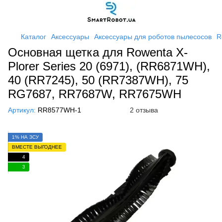
Каталог
Аксессуары
Аксессуары для роботов пылесосов
R
Основная щетка для Rowenta X-
Plorer Series 20 (6971), (RR6871WH),
40 (RR7245), 50 (RR7387WH), 75
RG7687, RR7687W, RR7675WH
Артикул:
RR8577WH-1
2 отзыва
1% НА ЗСУ
ВМЕСТЕ ВЫГОДНЕЕ
4
3