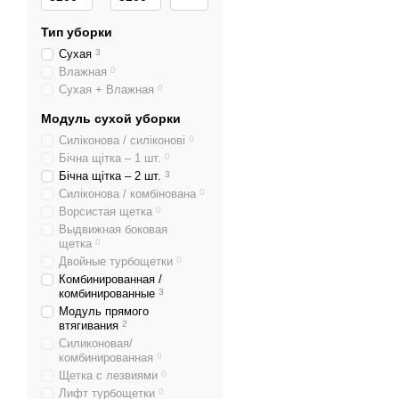
Тип уборки
Сухая
3
Влажная
0
Сухая + Влажная
0
Модуль сухой уборки
Силіконова / силіконові
0
Бічна щітка – 1 шт.
0
Бічна щітка – 2 шт.
3
Силіконова / комбінована
0
Ворсистая щетка
0
Выдвижная боковая
щетка
0
Двойные турбощетки
0
Комбинированная /
комбинированные
3
Модуль прямого
втягивания
2
Силиконовая/
комбинированная
0
Щетка с лезвиями
0
Лифт турбощетки
0