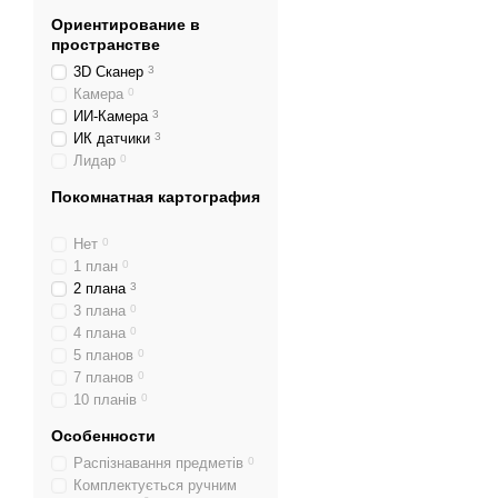
Ориентирование в
пространстве
3D Сканер
3
Камера
0
ИИ-Камера
3
ИК датчики
3
Лидар
0
Покомнатная картография
Нет
0
1 план
0
2 плана
3
3 плана
0
4 плана
0
5 планов
0
7 планов
0
10 планів
0
Особенности
Распізнавання предметів
0
Комплектується ручним