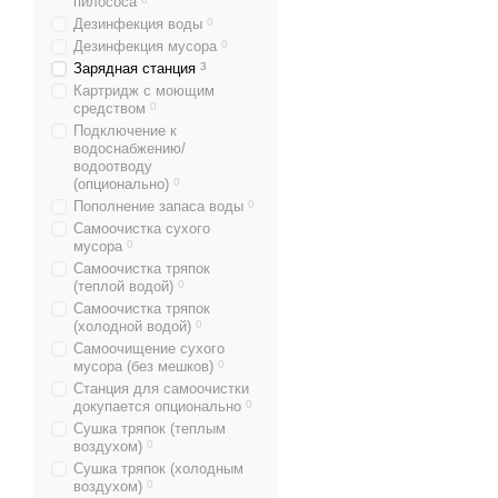
пилососа
Дезинфекция воды
0
Дезинфекция мусора
0
Зарядная станция
3
Картридж с моющим
средством
0
Подключение к
водоснабжению/
водоотводу
(опционально)
0
Пополнение запаса воды
0
Самоочистка сухого
мусора
0
Самоочистка тряпок
(теплой водой)
0
Самоочистка тряпок
(холодной водой)
0
Самоочищение сухого
мусора (без мешков)
0
Станция для самоочистки
докупается опционально
0
Сушка тряпок (теплым
воздухом)
0
Сушка тряпок (холодным
воздухом)
0