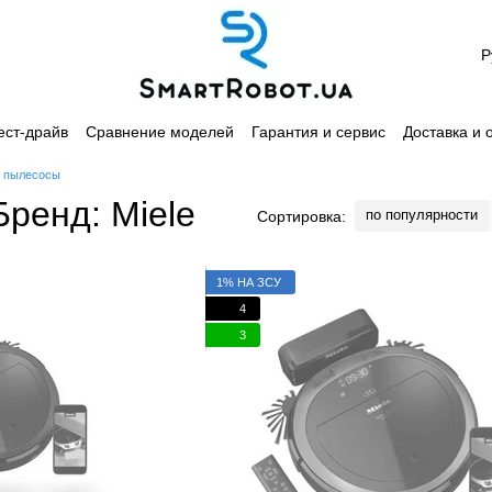
Р
ест-драйв
Сравнение моделей
Гарантия и сервис
Доставка и 
лашение
Каталог
 пылесосы
ренд: Miele
по популярности
Сортировка:
1% НА ЗСУ
4
3