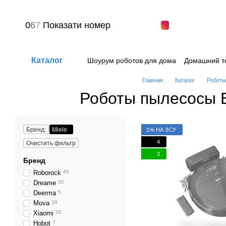
Перейти к основному контенту
0
6
7
Показати номер
Каталог
Шоурум роботов для дома
Домашний т
Вопрос-ответ
Пользовательское сог
Главная
Каталог
Роботы
Роботы пылесосы Б
Бренд:
Miele
1% НА ЗСУ
4
Очистить фильтр
3
Бренд
Roborock
45
Dreame
50
Deerma
5
Mova
19
Xiaomi
35
Hobot
7