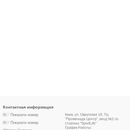
Контактная информация
0
6
7
Показати номер
Киев, ул. Овручская 18, ТЦ
"Променада Центр", вход №2 со
0
6
3
Показати номер
стороны "SportLife"
График Работы: