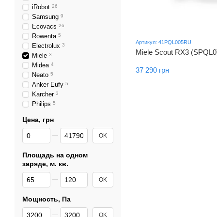
iRobot
26
Samsung
9
Ecovacs
26
Rowenta
5
Артикул: 41PQL005RU
Electrolux
3
Miele Scout RX3 (SPQL0
Miele
3
Midea
4
37 290 грн
Neato
5
Anker Eufy
5
Karcher
3
Philips
5
Цена, грн
От Цена, грн
До Цена, грн
OK
Площадь на одном
заряде, м. кв.
От Площадь на одном заряде, м. кв.
До Площадь на одном заряде, м. кв.
OK
Мощность, Па
От Мощность, Па
До Мощность, Па
OK