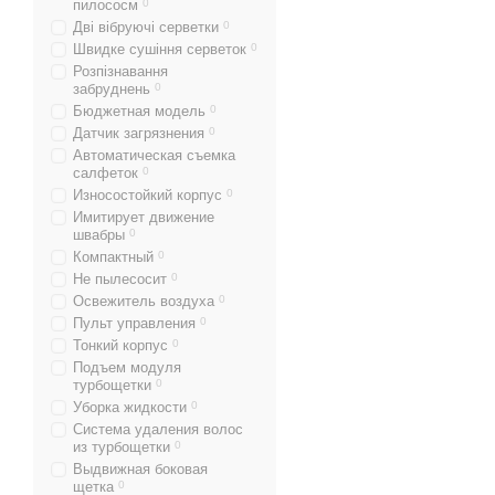
пилососм
0
Дві вібруючі серветки
0
Швидке сушіння серветок
0
Розпізнавання
забруднень
0
Бюджетная модель
0
Датчик загрязнения
0
Автоматическая съемка
салфеток
0
Износостойкий корпус
0
Имитирует движение
швабры
0
Компактный
0
Не пылесосит
0
Освежитель воздуха
0
Пульт управления
0
Тонкий корпус
0
Подъем модуля
турбощетки
0
Уборка жидкости
0
Система удаления волос
из турбощетки
0
Выдвижная боковая
щетка
0