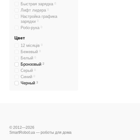
Быстрая зарядка
0
Лифт лидера
0
Настройка графика
зарядки
0
Робо-рука
0
Цвет
12 місяців
0
Бежевый
0
Белый
0
Бронзовый
2
Серый
0
Синий
0
Черный
3
© 2012—2026
SmartRobot.ua — роботы для дома