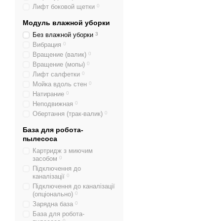
Лифт боковой щетки
0
Модуль влажной уборки
Без влажной уборки
3
Вибрация
0
Вращение (валик)
0
Вращение (мопы)
0
Лифт салфетки
0
Мойка вдоль стен
0
Натирание
0
Неподвижная
0
Обертання (трак-валик)
0
База для робота-
пылесоса
Картридж з миючим
засобом
0
Підключення до
каналізації
0
Підключення до каналізації
(опціонально)
0
Зарядна база
0
База для робота-
0